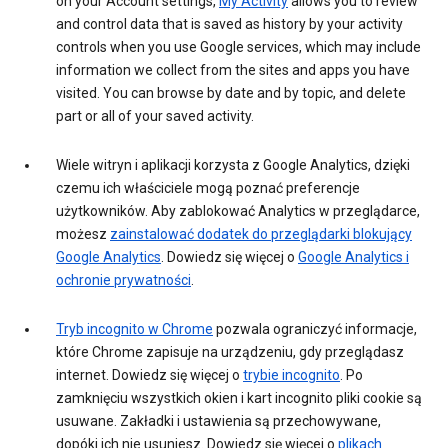
on your Account settings,
My Activity
allows you to review
and control data that is saved as history by your activity
controls when you use Google services, which may include
information we collect from the sites and apps you have
visited. You can browse by date and by topic, and delete
part or all of your saved activity.
Wiele witryn i aplikacji korzysta z Google Analytics, dzięki
czemu ich właściciele mogą poznać preferencje
użytkowników. Aby zablokować Analytics w przeglądarce,
możesz
zainstalować dodatek do przeglądarki blokujący
Google Analytics
. Dowiedz się więcej o
Google Analytics i
ochronie prywatności
.
Tryb incognito w Chrome
pozwala ograniczyć informacje,
które Chrome zapisuje na urządzeniu, gdy przeglądasz
internet. Dowiedz się więcej o
trybie incognito
. Po
zamknięciu wszystkich okien i kart incognito pliki cookie są
usuwane. Zakładki i ustawienia są przechowywane,
dopóki ich nie usuniesz. Dowiedz się więcej o
plikach