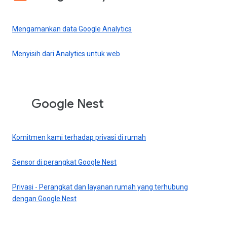
Mengamankan data Google Analytics
Menyisih dari Analytics untuk web
Google Nest
Komitmen kami terhadap privasi di rumah
Sensor di perangkat Google Nest
Privasi - Perangkat dan layanan rumah yang terhubung
dengan Google Nest