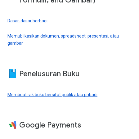
Formulir, and Gambar)
Dasar-dasar berbagi
Memublikasikan dokumen, spreadsheet, presentasi, atau
gambar
Penelusuran Buku
Membuat rak buku bersifat publik atau pribadi
Google Payments