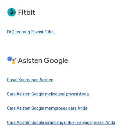
Fitbit
FAQ tentang Privasi: Fitbit
Asisten Google
Pusat Keamanan Asisten
Cara Asisten Google melindungi privasi Anda
Cara Asisten Google memproses data Anda
Cara Asisten Google dirancang untuk menjaga privasi Anda