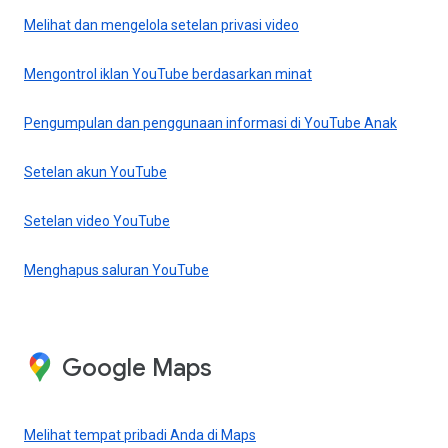
Melihat dan mengelola setelan privasi video
Mengontrol iklan YouTube berdasarkan minat
Pengumpulan dan penggunaan informasi di YouTube Anak
Setelan akun YouTube
Setelan video YouTube
Menghapus saluran YouTube
Google Maps
Melihat tempat pribadi Anda di Maps