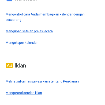
Mengontrol cara Anda membagikan kalender dengan
seseorang
Mengubah setelan privasi acara
Mengekspor kalender
Iklan
Melihat informasi privasi kami tentang Periklanan
Mengontrol setelan iklan