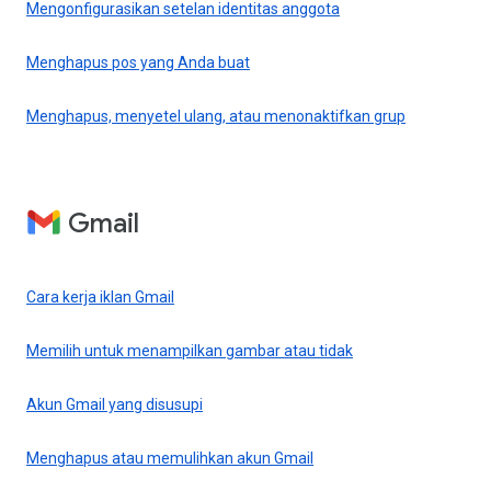
Mengonfigurasikan setelan identitas anggota
Menghapus pos yang Anda buat
Menghapus, menyetel ulang, atau menonaktifkan grup
Gmail
Cara kerja iklan Gmail
Memilih untuk menampilkan gambar atau tidak
Akun Gmail yang disusupi
Menghapus atau memulihkan akun Gmail