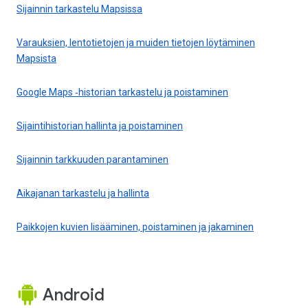
Sijainnin tarkastelu Mapsissa
Varauksien, lentotietojen ja muiden tietojen löytäminen
Mapsista
Google Maps ‑historian tarkastelu ja poistaminen
Sijaintihistorian hallinta ja poistaminen
Sijainnin tarkkuuden parantaminen
Aikajanan tarkastelu ja hallinta
Paikkojen kuvien lisääminen, poistaminen ja jakaminen
Android