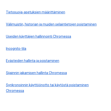
Tietosuoja-asetuksien määrittäminen
Välimuistin, historian ja muiden selaintietojen poistaminen
Useiden käyttäjien hallinnointi Chromessa
Incognito-tila
Evästeiden hallinta ja poistaminen
Sijainnin jakamisen hallinta Chromessa
Synkronoinnin käyttöönotto tai käytöstä poistaminen
Chromessa