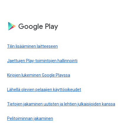
Google Play
Tilin lisääminen laitteeseen
Jaettujen Play-toimintojen hallinnointi
Kirjojen lukeminen Google Playssa
Lähellä olevien pelaajien käyttöoikeudet
Tietojen jakaminen uutisten ja lehtien julkaisijoiden kanssa
Pelitoiminnan jakaminen