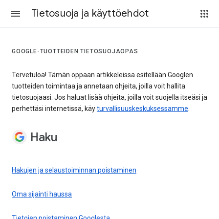
Tietosuoja ja käyttöehdot
GOOGLE-TUOTTEIDEN TIETOSUOJAOPAS
Tervetuloa! Tämän oppaan artikkeleissa esitellään Googlen
tuotteiden toimintaa ja annetaan ohjeita, joilla voit hallita
tietosuojaasi. Jos haluat lisää ohjeita, joilla voit suojella itseäsi ja
perhettäsi internetissä, käy
turvallisuuskeskuksessamme
.
Haku
Hakujen ja selaustoiminnan poistaminen
Oma sijainti haussa
Tietojen poistaminen Googlesta