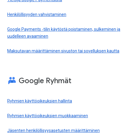
Henkilöllisyyden vahvistaminen
Google Payments ‑tilin käytöstä poistaminen, sulkeminen ja
uudelleen avaaminen
Maksutavan määrittäminen sivuston tai sovelluksen kautta
Google Ryhmät
Ryhmien käyttöoikeuksien hallinta
Ryhmien käyttöoikeuksien muokkaaminen
Jäsenten henkilöllisyysasetusten määrittäminen