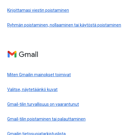
Kirjoittamasi viestin poistaminen
Ryhmän poistaminen, nollaaminen tai käytöstä poistaminen
Gmail
Miten Gmailin mainokset toimivat
Valitse, näytetäänkö kuvat
Gmail-tilin turvallisuus on vaarantunut
Gmail-tilin poistaminen tai palauttaminen
Gmailin tietosuojatarkistuslista