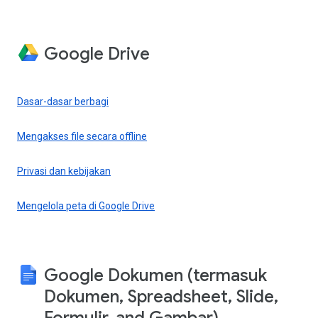
Google Drive
Dasar-dasar berbagi
Mengakses file secara offline
Privasi dan kebijakan
Mengelola peta di Google Drive
Google Dokumen (termasuk
Dokumen, Spreadsheet, Slide,