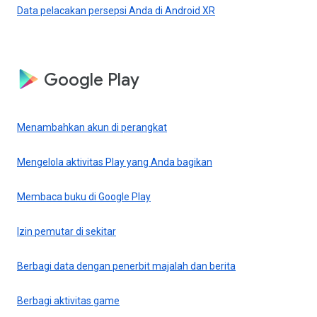
Data pelacakan persepsi Anda di Android XR
Google Play
Menambahkan akun di perangkat
Mengelola aktivitas Play yang Anda bagikan
Membaca buku di Google Play
Izin pemutar di sekitar
Berbagi data dengan penerbit majalah dan berita
Berbagi aktivitas game