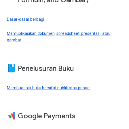
Formulir, and Gambar)
Dasar-dasar berbagi
Memublikasikan dokumen, spreadsheet, presentasi, atau
gambar
Penelusuran Buku
Membuat rak buku bersifat publik atau pribadi
Google Payments