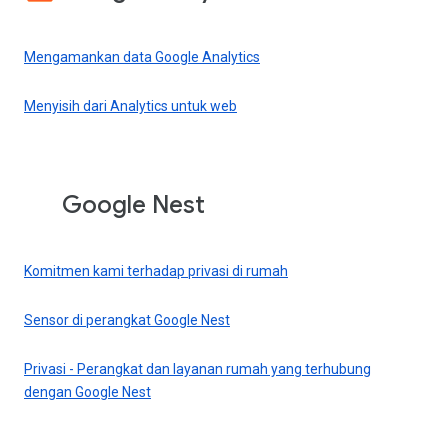
Mengamankan data Google Analytics
Menyisih dari Analytics untuk web
Google Nest
Komitmen kami terhadap privasi di rumah
Sensor di perangkat Google Nest
Privasi - Perangkat dan layanan rumah yang terhubung
dengan Google Nest