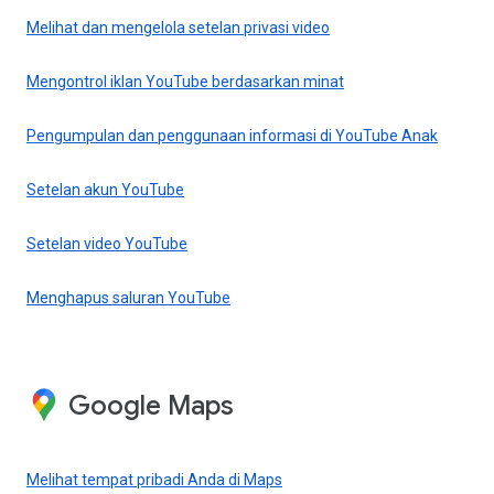
Melihat dan mengelola setelan privasi video
Mengontrol iklan YouTube berdasarkan minat
Pengumpulan dan penggunaan informasi di YouTube Anak
Setelan akun YouTube
Setelan video YouTube
Menghapus saluran YouTube
Google Maps
Melihat tempat pribadi Anda di Maps