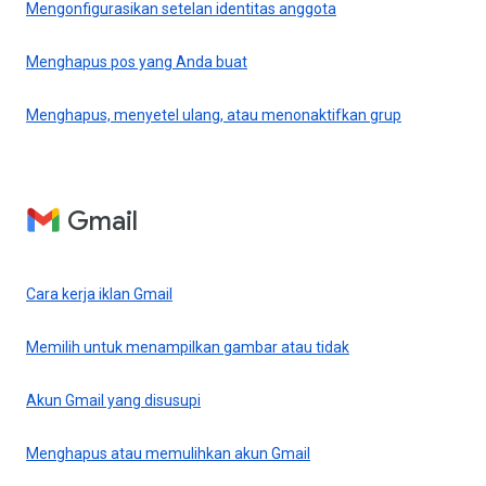
Mengonfigurasikan setelan identitas anggota
Menghapus pos yang Anda buat
Menghapus, menyetel ulang, atau menonaktifkan grup
Gmail
Cara kerja iklan Gmail
Memilih untuk menampilkan gambar atau tidak
Akun Gmail yang disusupi
Menghapus atau memulihkan akun Gmail