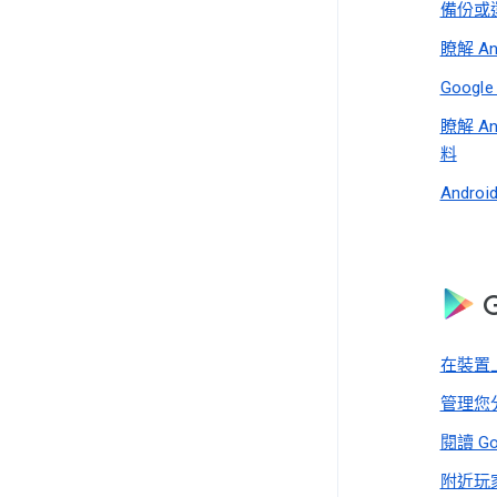
備份或
瞭解 A
Goog
瞭解 A
料
Andr
G
在裝置
管理您分
閱讀 Go
附近玩