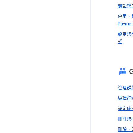
驗證您
停用、關
Payme
設定您
式
管理群
編輯群
設定成
刪除您
刪除、