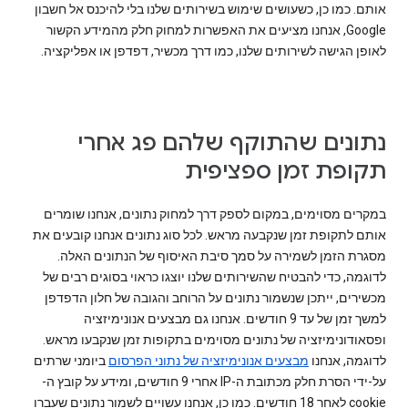
אותם. כמו כן, כשעושים שימוש בשירותים שלנו בלי להיכנס אל חשבון
Google, אנחנו מציעים את האפשרות למחוק חלק מהמידע הקשור
לאופן הגישה לשירותים שלנו, כמו דרך מכשיר, דפדפן או אפליקציה.
נתונים שהתוקף שלהם פג אחרי
תקופת זמן ספציפית
במקרים מסוימים, במקום לספק דרך למחוק נתונים, אנחנו שומרים
אותם לתקופת זמן שנקבעה מראש. לכל סוג נתונים אנחנו קובעים את
מסגרת הזמן לשמירה על סמך סיבת האיסוף של הנתונים האלה.
לדוגמה, כדי להבטיח שהשירותים שלנו יוצגו כראוי בסוגים רבים של
מכשירים, ייתכן שנשמור נתונים על הרוחב והגובה של חלון הדפדפן
למשך זמן של עד 9 חודשים. אנחנו גם מבצעים אנונימיזציה
ופסאודונימיזציה של נתונים מסוימים בתקופות זמן שנקבעו מראש.
לדוגמה, אנחנו
מבצעים אנונימיזציה של נתוני הפרסום
ביומני שרתים
על-ידי הסרת חלק מכתובת ה-IP אחרי 9 חודשים, ומידע על קובץ ה-
cookie לאחר 18 חודשים. כמו כן, אנחנו עשויים לשמור נתונים שעברו