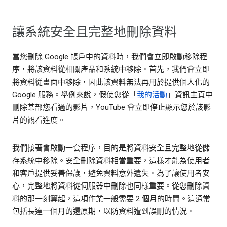
讓系統安全且完整地刪除資料
當您刪除 Google 帳戶中的資料時，我們會立即啟動移除程
序，將該資料從相關產品和系統中移除。首先，我們會立即
將資料從畫面中移除，因此該資料無法再用於提供個人化的
Google 服務。舉例來說，假使您從「
我的活動
」資訊主頁中
刪除某部您看過的影片，YouTube 會立即停止顯示您於該影
片的觀看進度。
我們接著會啟動一套程序，目的是將資料安全且完整地從儲
存系統中移除。安全刪除資料相當重要，這樣才能為使用者
和客戶提供妥善保護，避免資料意外遺失。為了讓使用者安
心，完整地將資料從伺服器中刪除也同樣重要。從您刪除資
料的那一刻算起，這項作業一般需要 2 個月的時間。這通常
包括長達一個月的還原期，以防資料遭到誤刪的情況。