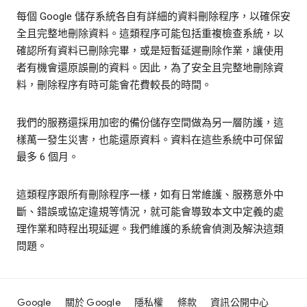
每個 Google 儲存系統各自有詳細的資料刪除程序，以確保安
全且完整地刪除資料。這類程序可能包括重複檢查系統，以
確認所有資料已刪除完畢，或是短暫延遲刪除作業，讓使用
者有機會還原誤刪的資料。因此，為了安全且完整地刪除資
料，刪除程序有時可能會花費較長的時間。
我們的服務還採用加密的備份儲存空間做為另一層防護，這
樣萬一發生災害，也能還原資料。資料在這些系統中可保留
最多 6 個月。
這類程序跟所有刪除程序一樣，如有日常維護、服務意外中
斷、錯誤或協定違規等情況，就可能會導致本文中定義的處
理作業和時程出現延遲。我們維護的系統會偵測及解決這類
問題。
Google
關於 Google
隱私權
條款
資訊公開中心