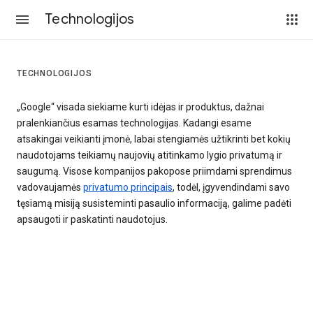
Technologijos
TECHNOLOGIJOS
„Google“ visada siekiame kurti idėjas ir produktus, dažnai
pralenkiančius esamas technologijas. Kadangi esame
atsakingai veikianti įmonė, labai stengiamės užtikrinti bet kokių
naudotojams teikiamų naujovių atitinkamo lygio privatumą ir
saugumą. Visose kompanijos pakopose priimdami sprendimus
vadovaujamės
privatumo principais
, todėl, įgyvendindami savo
tęsiamą misiją susisteminti pasaulio informaciją, galime padėti
apsaugoti ir paskatinti naudotojus.