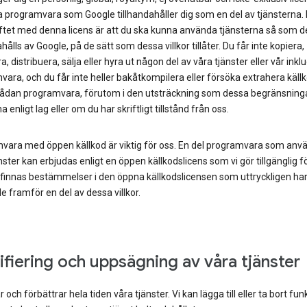
 programvara som Google tillhandahåller dig som en del av tjänsterna.
ftet med denna licens är att du ska kunna använda tjänsterna så som d
ahålls av Google, på de sätt som dessa villkor tillåter. Du får inte kopiera,
a, distribuera, sälja eller hyra ut någon del av våra tjänster eller vår ink
ara, och du får inte heller bakåtkompilera eller försöka extrahera källko
ådan programvara, förutom i den utsträckning som dessa begränsninga
a enligt lag eller om du har skriftligt tillstånd från oss.
vara med öppen källkod är viktig för oss. En del programvara som anvä
nster kan erbjudas enligt en öppen källkodslicens som vi gör tillgänglig fö
 finnas bestämmelser i den öppna källkodslicensen som uttryckligen ha
e framför en del av dessa villkor.
fiering och uppsägning av våra tjänster
r och förbättrar hela tiden våra tjänster. Vi kan lägga till eller ta bort fun