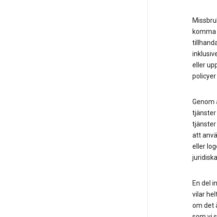
Missbruk
komma å
tillhand
inklusiv
eller up
policyer
Genom at
tjänster
tjänster
att anvä
eller lo
juridisk
En del i
vilar he
om det ä
som vi s