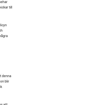
nnehar
ckar till
licyn
ch
 några
tt denna
on blir
sk
ns att