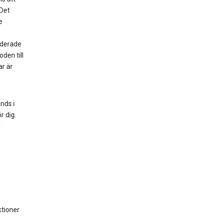
 Det
e
luderade
den till
r är
nds i
r dig.
r
ktioner