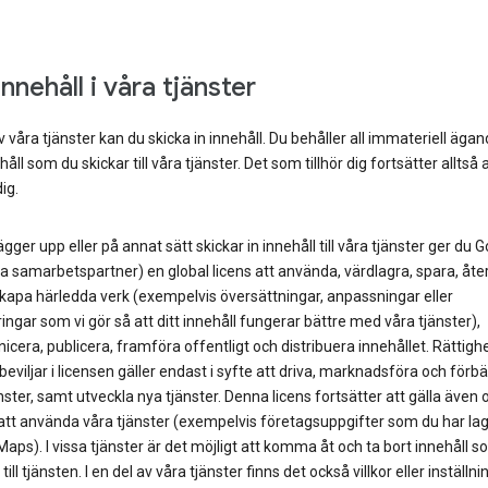
innehåll i våra tjänster
av våra tjänster kan du skicka in innehåll. Du behåller all immateriell ägand
håll som du skickar till våra tjänster. Det som tillhör dig fortsätter alltså 
dig.
ägger upp eller på annat sätt skickar in innehåll till våra tjänster ger du 
a samarbetspartner) en global licens att använda, värdlagra, spara, åte
kapa härledda verk (exempelvis översättningar, anpassningar eller
ingar som vi gör så att ditt innehåll fungerar bättre med våra tjänster),
era, publicera, framföra offentligt och distribuera innehållet. Rättigh
eviljar i licensen gäller endast i syfte att driva, marknadsföra och förbä
nster, samt utveckla nya tjänster. Denna licens fortsätter att gälla även
tt använda våra tjänster (exempelvis företagsuppgifter som du har lagt t
aps). I vissa tjänster är det möjligt att komma åt och ta bort innehåll s
till tjänsten. I en del av våra tjänster finns det också villkor eller inställ