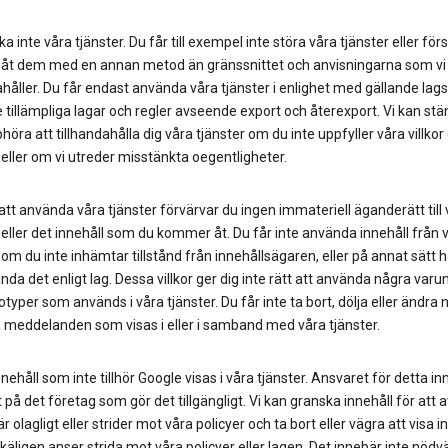
a inte våra tjänster. Du får till exempel inte störa våra tjänster eller för
t dem med en annan metod än gränssnittet och anvisningarna som vi
ahåller. Du får endast använda våra tjänster i enlighet med gällande lagst
e tillämpliga lagar och regler avseende export och återexport. Vi kan st
phöra att tillhandahålla dig våra tjänster om du inte uppfyller våra villkor 
 eller om vi utreder misstänkta oegentligheter.
t använda våra tjänster förvärvar du ingen immateriell äganderätt till 
 eller det innehåll som du kommer åt. Du får inte använda innehåll från 
 om du inte inhämtar tillstånd från innehållsägaren, eller på annat sätt h
nda det enligt lag. Dessa villkor ger dig inte rätt att använda några var
gotyper som används i våra tjänster. Du får inte ta bort, dölja eller ändra 
a meddelanden som visas i eller i samband med våra tjänster.
nnehåll som inte tillhör Google visas i våra tjänster. Ansvaret för detta in
lt på det företag som gör det tillgängligt. Vi kan granska innehåll för att 
r olagligt eller strider mot våra policyer och ta bort eller vägra att visa i
käligen anser strida mot våra policyer eller lagen. Det innebär inte nödv