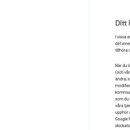
Ditt 
I vissa 
det inne
tillhöra 
När du l
(och vår
ändra, s
modifier
kommunic
som du b
våra tjä
upphör a
Google M
skickats 