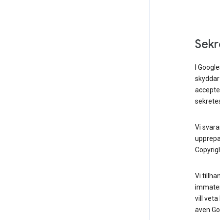
Sekr
I Googl
skyddar 
accepte
sekretes
Vi svar
upprepad
Copyrigh
Vi tillh
immater
vill ve
även Go