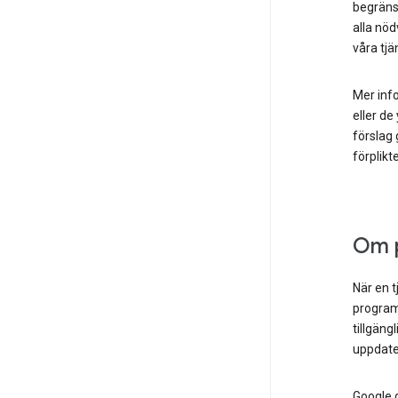
begränsa
alla nöd
våra tjä
Mer info
eller de
förslag 
förplikt
Om p
När en t
programv
tillgäng
uppdate
Google g