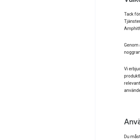
Tack för
Tjänster
Amphith
Genom a
noggran
Vi erbju
produktk
relevant
använder
Anvä
Du måste