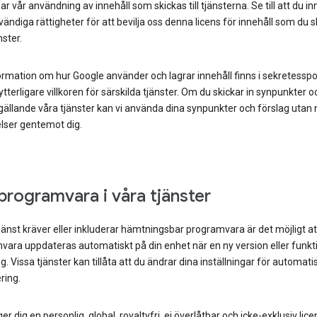
r vår användning av innehåll som skickas till tjänsterna. Se till att du i
vändiga rättigheter för att bevilja oss denna licens för innehåll som du ski
nster.
rmation om hur Google använder och lagrar innehåll finns i sekretesspo
 ytterligare villkoren för särskilda tjänster. Om du skickar in synpunkter o
gällande våra tjänster kan vi använda dina synpunkter och förslag utan
elser gentemot dig.
rogramvara i våra tjänster
jänst kräver eller inkluderar hämtningsbar programvara är det möjligt a
ara uppdateras automatiskt på din enhet när en ny version eller funkti
lig. Vissa tjänster kan tillåta att du ändrar dina inställningar för automati
ring.
er dig en personlig, global, royaltyfri, ej överlåtbar och icke-exklusiv lice