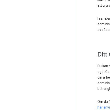
att vi gr
I samba
administ
av såda
Ditt
Du kan b
eget Goo
din arbe
administ
behörigh
Om du f
här anv