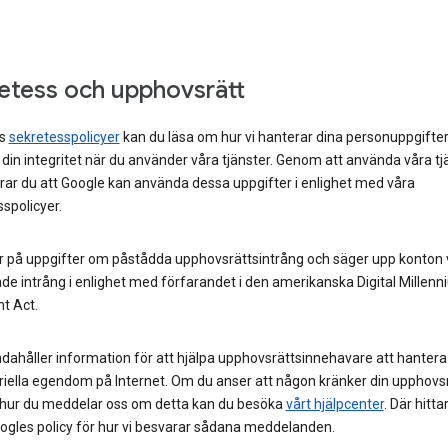
etess och upphovsrätt
es
sekretesspolicyer
kan du läsa om hur vi hanterar dina personuppgifte
din integritet när du använder våra tjänster. Genom att använda våra tj
rar du att Google kan använda dessa uppgifter i enlighet med våra
spolicyer.
ar på uppgifter om påstådda upphovsrättsintrång och säger upp konton 
e intrång i enlighet med förfarandet i den amerikanska Digital Millen
t Act.
andahåller information för att hjälpa upphovsrättsinnehavare att hantera
iella egendom på Internet. Om du anser att någon kränker din upphovs
ta hur du meddelar oss om detta kan du besöka
vårt hjälpcenter
. Där hitta
ogles policy för hur vi besvarar sådana meddelanden.