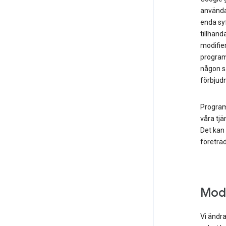
använda
enda sy
tillhand
modifier
programv
någon s
förbjudn
Program
våra tjä
Det kan
företräd
Modi
Vi ändra