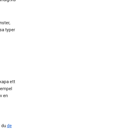
nster,
sa typer
kapa ett
exempel
av en
r du
de