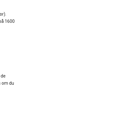
or).
 på 1600
 de
ss om du