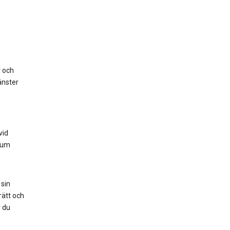
r och
änster
vid
nium
 sin
rätt och
r du