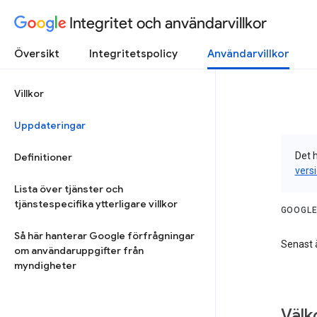
Integritet och användarvillkor
Översikt
Integritetspolicy
Användarvillkor
Villkor
Uppdateringar
Det h
Definitioner
vers
Lista över tjänster och
tjänstespecifika ytterligare villkor
GOOGLE
Så här hanterar Google förfrågningar
Senast 
om användaruppgifter från
myndigheter
Välk