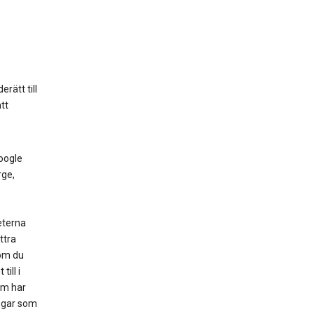
erätt till
att
Google
rge,
eterna
ttra
 om du
ill i
om har
ningar som