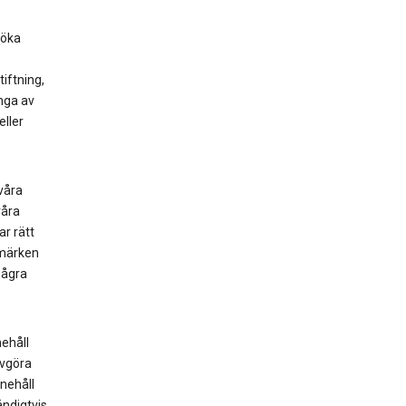
söka
iftning,
änga av
eller
våra
våra
ar rätt
umärken
några
nehåll
avgöra
nnehåll
ändigtvis