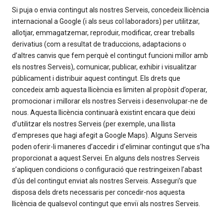
Si puja o envia contingut als nostres Serveis, concedeix llicència
internacional a Google (i als seus col·laboradors) per utilitzar,
allotjar, emmagatzemar, reproduir, modificar, crear treballs
derivatius (com a resultat de traduccions, adaptacions o
d’altres canvis que fem perquè el contingut funcioni millor amb
els nostres Serveis), comunicar, publicar, exhibir i visualitzar
públicament i distribuir aquest contingut. Els drets que
concedeix amb aquesta llicència es limiten al propòsit d’operar,
promocionar i millorar els nostres Serveis i desenvolupar-ne de
nous. Aquesta llicència continuarà existint encara que deixi
d’utilitzar els nostres Serveis (per exemple, una llista
d’empreses que hagi afegit a Google Maps). Alguns Serveis
poden oferir-li maneres d’accedir i d’eliminar contingut que s’ha
proporcionat a aquest Servei. En alguns dels nostres Serveis
s’apliquen condicions o configuració que restringeixen l’abast
d’ús del contingut enviat als nostres Serveis. Asseguri’s que
disposa dels drets necessaris per concedir-nos aquesta
llicència de qualsevol contingut que enviï als nostres Serveis.