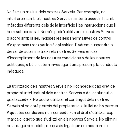
No faci un mal ús dels nostres Serveis. Per exemple, no
interfereixi amb els nostres Serveis ni intenti accedir-hi amb
mètodes diferents dels de la interfície i les instruccions que li
hem subministrat. Només podrà utilitzar els nostres Serveis
d’acord amb la llei, incloses les lleis i normatives de control
d’exportació i reexportació aplicables. Podrem suspendre o
deixar de subministrar-li els nostres Serveis en cas
d’incompliment de les nostres condicions o de les nostres
polítiques, o bé si estem investigant una presumpta conducta
indeguda.
La utilització dels nostres Serveis no li concedeix cap dret de
propietat intel·lectual dels nostres Serveis o del contingut al
qual accedeix. No podrà utilitzar el contingut dels nostres
Serveis si no obté permís del propietari o si la llei no ho permet.
Aquestes condicions no li concedeixen el dret d’utilitzar cap
marca o logotip que s’utilitzi en els nostres Serveis. No elimini,
no amagui ni modifiqui cap avís legal que es mostri en els