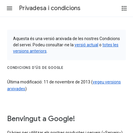
Privadesa i condicions
Aquesta és una versió arxivada de les nostres Condicions
del servei. Podeu consultar-ne la
versió actual
o
totes les
versions anteriors
.
CONDICIONS D’ÚS DE GOOGLE
Última modificació: 11 de novembre de 2013 (
vegeu versions
arxivades
)
Benvingut a Google!
Gràcies per utilitzar els nostres productes i serveis («Serveis»).