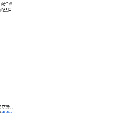
、配合法
用的法律
。
們亦提供