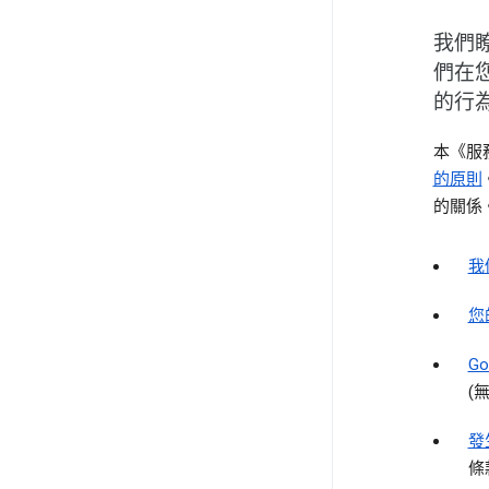
我們
們在您
的行
本《服
的原則
的關係
我
您
G
(
發
條