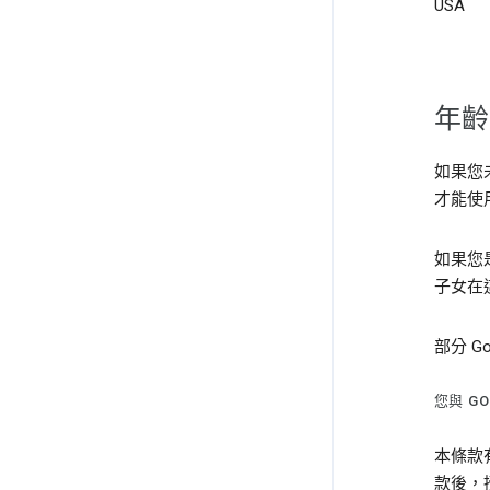
USA
年齡
如果您
才能使
如果您
子女在
部分 G
您與 GO
本條款
款後，