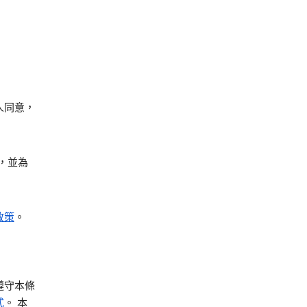
人同意，
，並為
政策
。
遵守本條
式
。 本