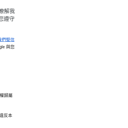
瞭解我
您遵守
我們堅信
e 與您
產權歸屬
違反本