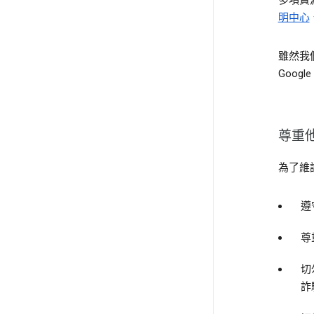
多項資
明中心
雖然我
Googl
尊重
為了維
遵
尊
切
詐