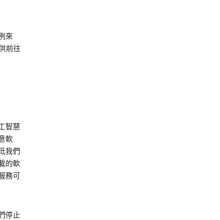
例來
提供前往
工智慧
意軟
低我們
載的軟
服務可
們停止