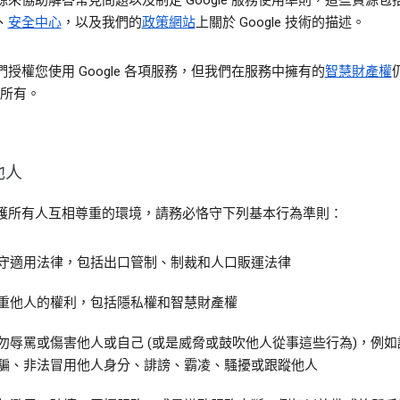
源來協助解答常見問題以及制定 Google 服務使用準則，這些資源包
、
安全中心
，以及我們的
政策網站
上關於 Google 技術的描述。
們授權您使用 Google 各項服務，但我們在服務中擁有的
智慧財產權
e 所有。
他人
護所有人互相尊重的環境，請務必恪守下列基本行為準則：
守適用法律，包括出口管制、制裁和人口販運法律
重他人的權利，包括隱私權和智慧財產權
勿辱罵或傷害他人或自己 (或是威脅或鼓吹他人從事這些行為)，例如
騙、非法冒用他人身分、誹謗、霸凌、騷擾或跟蹤他人