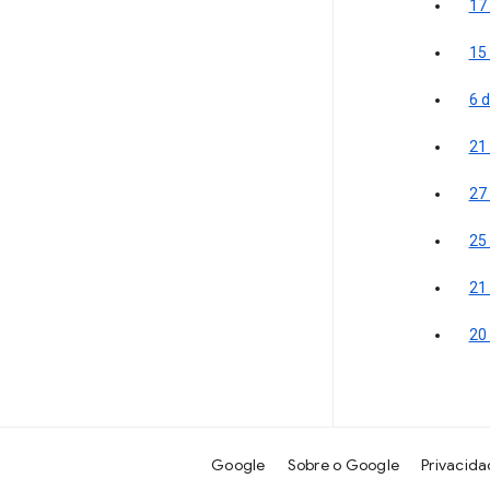
17
15
6 
21 
27 
25 
21
20
Google
Sobre o Google
Privacid