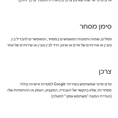
אדם פרטי או ישות שאינם צרכנים (הגדרת המונח "צרכן" להלן).
סימן מסחר
סמלים, שמות ותמונות המשמשים במסחר, המאפשרים להבדיל בין
טובין או שירותים של אדם או ארגון יחיד לבין טובין או שירותים של אחר.
צרכן
אדם פרטי שמשתמש בשירותי Google למטרות אישיות ובלתי
מסחריות, שלא בהקשר של העבודה, המקצוע, העסק או ההתמחות שלו
(הגדרת המונח "משתמש עסקי" למעלה).