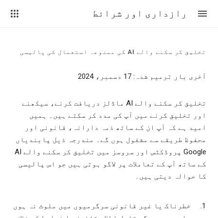
رازداری اور شرائط
تخلیق کر سکنے والے AI کی ممنوعہ استعمال کی پالیسی
آخری بار ترمیم شدہ: 17 دسمبر، 2024
تخلیق کر سکنے والے AI ماڈلز دریافت کرنے، سیکھنے
اور تخلیق کرنے میں آپ کی مدد کر سکتے ہیں۔ ہمیں
امید ہے کہ آپ ان کے ساتھ ذمہ دارانہ، قانونی اور
محفوظ طریقے سے مشغول ہوں گے۔ مندرجہ ذیل پابندیاں
Google پروڈکٹس اور سروسز میں تخلیق کر سکنے والے AI
کے ساتھ آپ کے تعاملات پر لاگو ہوتی ہیں جو اس پالیسی
کا حوالہ دیتی ہیں۔
خطرناک یا غیر قانونی سرگرمیوں میں ملوث نہ ہوں