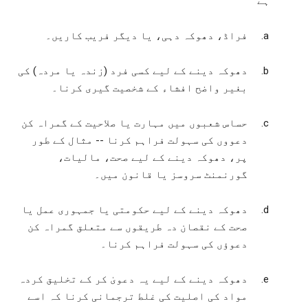
ہے
فراڈ، دھوکہ دہی، یا دیگر فریب کاریں۔
دھوکہ دینے کے لیے کسی فرد (زندہ یا مردہ) کی
بغیر واضح افشاء کے شخصیت گیری کرنا۔
حساس شعبوں میں مہارت یا صلاحیت کے گمراہ کن
دعووں کی سہولت فراہم کرنا -- مثال کے طور
پر، دھوکہ دینے کے لیے صحت، مالیات،
گورنمنٹ سروسز یا قانون میں۔
دھوکہ دینے کے لیے حکومتی یا جمہوری عمل یا
صحت کے نقصان دہ طریقوں سے متعلق گمراہ کن
دعوؤں کی سہولت فراہم کرنا۔
دھوکہ دینے کے لیے یہ دعویٰ کر کے تخلیق کردہ
مواد کی اصلیت کی غلط ترجمانی کرنا کہ اسے