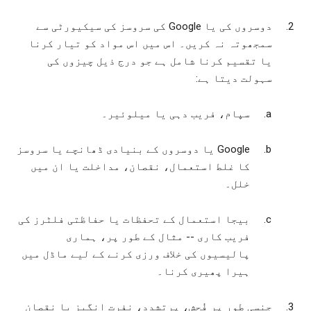
دوسروں کی یا Google کی سروسز کی سیکیورٹی سے
سمجھوتہ نہ کریں۔ اس میں اس مواد کو تیار کرنا
یا تقسیم کرنا شامل ہے جو درج ذیل چیزوں کی
سہولت دیتا ہے:
سپام، فریب دہی یا میلوئیر۔
‫Google یا دوسروں کے بنیادی ڈھانچے یا سروسز
کا غلط استعمال، نقصان، مداخلت یا ان میں
خلل۔
بیجا استعمال کے تحفظات یا حفاظتی فلٹرز کی
فریب کاری -- مثال کے طور پر، ہماری
پالیسیوں کی خلاف ورزی کرنے کے لیے ماڈل میں
ہیرا پھیری کرنا۔
جنسی طور پر فُحش، پرتشدد، نفرت انگیز یا نقصان