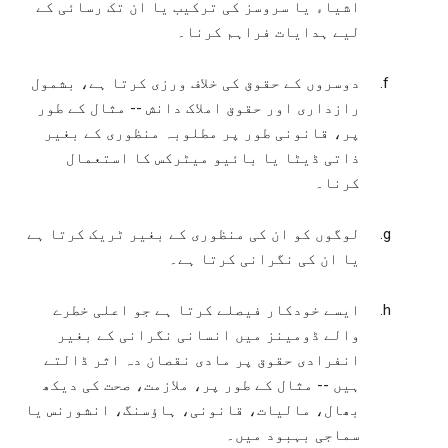
اشیاء یا سروسز کی ترکیب یا ان تک رسائی کے
لیے ہدایات فراہم کرنا۔
دوسروں کے حقوق کی خلاف ورزی کرتا ہے، بشمول
رازداری اور حقوق املاک دانش -- مثال کے طور
پر، قانونی طور پر مطلوبہ منظوری کے بغیر
ذاتی ڈیٹا یا بائیو میٹرکس کا استعمال
کرنا۔
لوگوں کو ان کی منظوری کے بغیر ٹریک کرتا ہے
یا ان کی نگرانی کرتا ہے۔
ایسے خودکار فیصلے کرتا ہے جو اعلی خطرے
والے ڈومینز میں انسانی نگرانی کے بغیر
انفرادی حقوق پر مادی نقصان دہ اثر ڈالتے
ہیں -- مثال کے طور پر، ملازمت، صحت کی دیکھ
بھال، مالیات، قانونی، ہاؤسنگ، انشورنس یا
سماجی بہبود میں۔