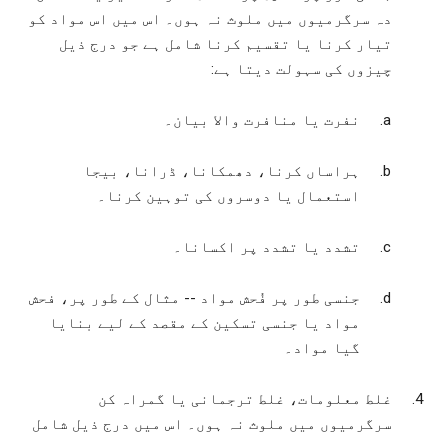
دہ سرگرمیوں میں ملوث نہ ہوں۔ اس میں اس مواد کو
تیار کرنا یا تقسیم کرنا شامل ہے جو درج ذیل
چیزوں کی سہولت دیتا ہے:
نفرت یا منافرت والا بیان۔
ہراساں کرنا، دھمکانا، ڈرانا، بیجا
استعمال یا دوسروں کی توہین کرنا۔
تشدد یا تشدد پر اکسانا۔
جنسی طور پر فُحش مواد -- مثال کے طور پر، فحش
مواد یا جنسی تسکین کے مقصد کے لیے بنایا
گیا مواد۔
غلط معلومات، غلط ترجمانی یا گمراہ کن
سرگرمیوں میں ملوث نہ ہوں۔ اس میں درج ذیل شامل