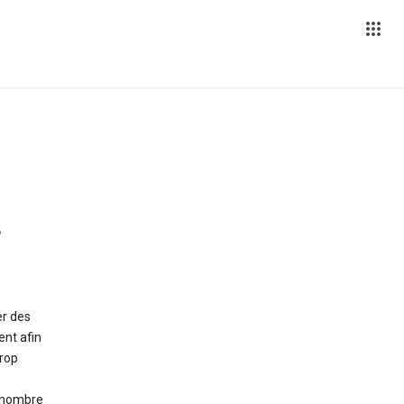
s
er des
nt afin
trop
s
e nombre