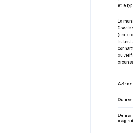
et le ty
La mani
Google c
(une soc
Ireland 
connaîtr
ou vérif
organisa
Aviser
Demand
Demand
s'agit 