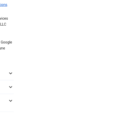
tions
.
vices
 LLC
 Google
 une


