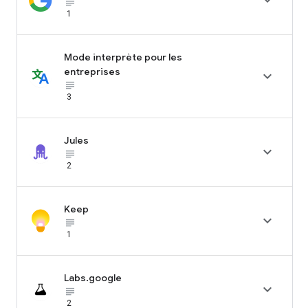

subject_black
1
Mode interprète pour les
entreprises

subject_black
3
Jules

subject_black
2
Keep

subject_black
1
Labs.google

subject_black
2