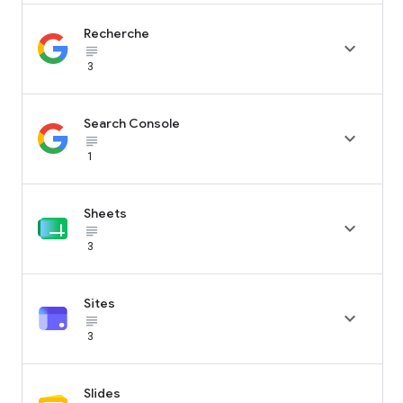
Recherche

subject_black
3
Search Console

subject_black
1
Sheets

subject_black
3
Sites

subject_black
3
Slides