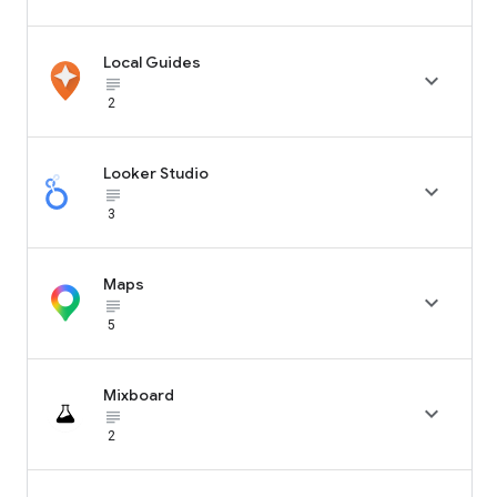
Local Guides

subject_black
2
Looker Studio

subject_black
3
Maps

subject_black
5
Mixboard

subject_black
2