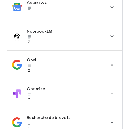
Actualités

subject_black
1
NotebookLM

subject_black
2
Opal

subject_black
2
Optimize

subject_black
2
Recherche de brevets

subject_black
1