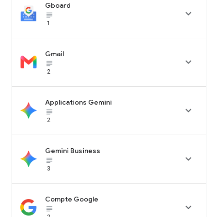
Gboard

subject_black
1
Gmail

subject_black
2
Applications Gemini

subject_black
2
Gemini Business

subject_black
3
Compte Google

subject_black
2