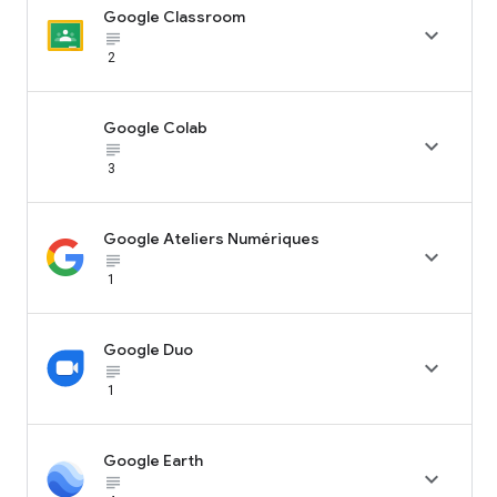
Google Classroom

subject_black
2
Google Colab

subject_black
3
Google Ateliers Numériques

subject_black
1
Google Duo

subject_black
1
Google Earth

subject_black