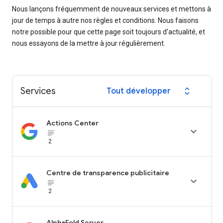
Nous lançons fréquemment de nouveaux services et mettons à
jour de temps à autre nos règles et conditions. Nous faisons
notre possible pour que cette page soit toujours d'actualité, et
nous essayons de la mettre à jour régulièrement.
Services
Tout développer
expand_all
Actions Center

subject_black
2
Centre de transparence publicitaire

subject_black
2
AlphaFold Server