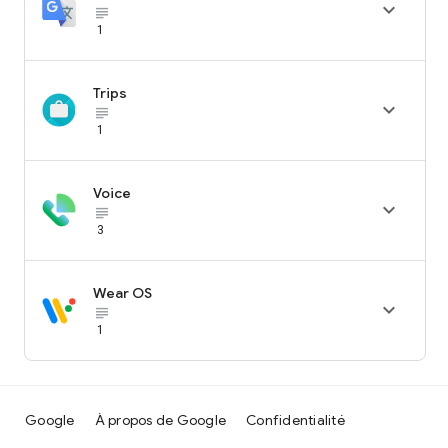

subject_black
1
Trips

subject_black
1
Voice

subject_black
3
Wear OS

subject_black
1
Google
À propos de Google
Confidentialité