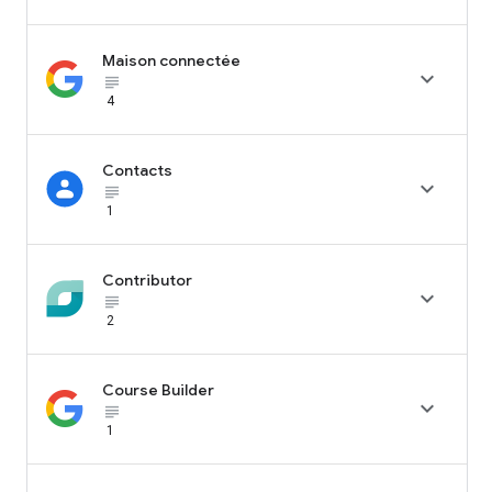
Maison connectée

subject_black
4
Contacts

subject_black
1
Contributor

subject_black
2
Course Builder

subject_black
1