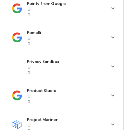
Pointy from Google

subject_black
2
Pomelli

subject_black
2
Privacy Sandbox

subject_black
2
Product Studio

subject_black
2
Project Mariner

subject_black