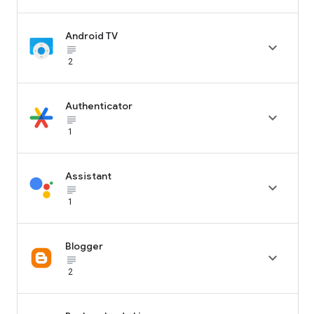
Android TV

subject_black
2
Authenticator

subject_black
1
Assistant

subject_black
1
Blogger

subject_black
2