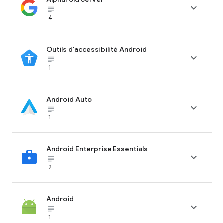

subject_black
4
Outils d'accessibilité Android

subject_black
1
Android Auto

subject_black
1
Android Enterprise Essentials

subject_black
2
Android

subject_black
1