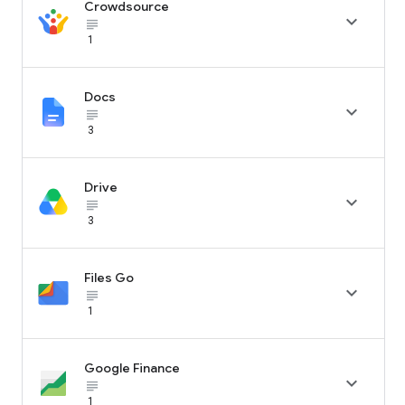
Crowdsource

subject_black
1
Docs

subject_black
3
Drive

subject_black
3
Files Go

subject_black
1
Google Finance

subject_black
1