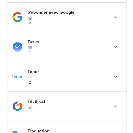
S'abonner avec Google

subject_black
2
Tasks

subject_black
1
Tenor

subject_black
2
Tilt Brush

subject_black
1
Traduction