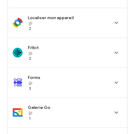
Localiser mon appareil

subject_black
2
Fitbit

subject_black
2
Forms

subject_black
3
Galerie Go

subject_black
1