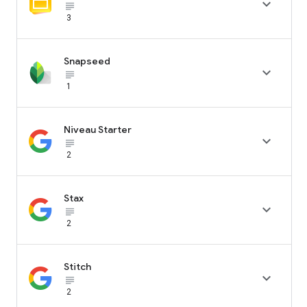

subject_black
3
Snapseed

subject_black
1
Niveau Starter

subject_black
2
Stax

subject_black
2
Stitch

subject_black
2