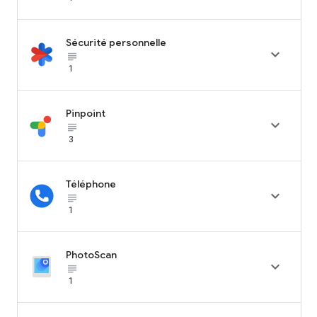
Sécurité personnelle

subject_black
1
Pinpoint

subject_black
3
Téléphone

subject_black
1
PhotoScan

subject_black
1