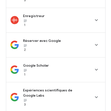
3
Enregistreur

subject_black
1
Réserver avec Google

subject_black
2
Google Scholar

subject_black
1
Expériences scientifiques de
Google Labs

subject_black
3