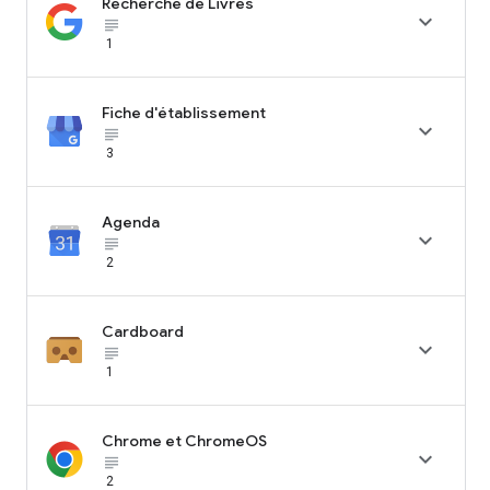
Recherche de Livres

subject_black
1
Fiche d'établissement

subject_black
3
Agenda

subject_black
2
Cardboard

subject_black
1
Chrome et ChromeOS

subject_black
2