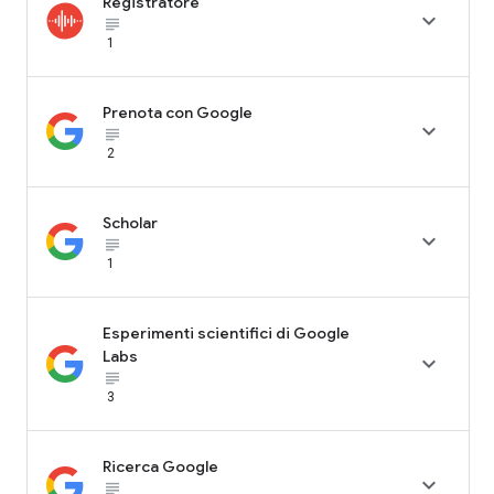
Registratore

subject_black
1
Prenota con Google

subject_black
2
Scholar

subject_black
1
Esperimenti scientifici di Google
Labs

subject_black
3
Ricerca Google

subject_black