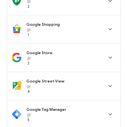

subject_black
2
Google Shopping

subject_black
1
Google Store

subject_black
2
Google Street View

subject_black
4
Google Tag Manager

subject_black
5