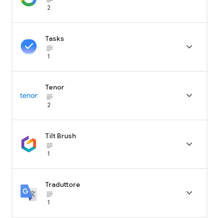
2
Tasks

subject_black
1
Tenor

subject_black
2
Tilt Brush

subject_black
1
Traduttore

subject_black
1