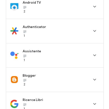
Android TV

subject_black
2
Authenticator

subject_black
1
Assistente

subject_black
1
Blogger

subject_black
2
Ricerca Libri

subject_black
1