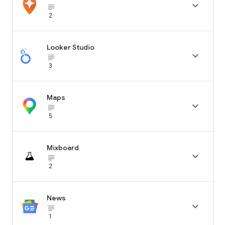

subject_black
2
Looker Studio

subject_black
3
Maps

subject_black
5
Mixboard

subject_black
2
News

subject_black
1