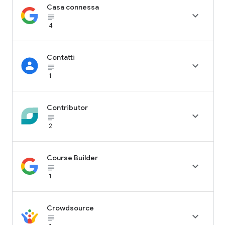
Casa connessa

subject_black
4
Contatti

subject_black
1
Contributor

subject_black
2
Course Builder

subject_black
1
Crowdsource

subject_black