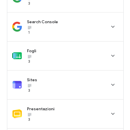
3
Search Console

subject_black
1
Fogli

subject_black
3
Sites

subject_black
3
Presentazioni

subject_black
3