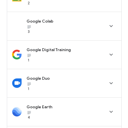
2
Google Colab

subject_black
3
Google Digital Training

subject_black
1
Google Duo

subject_black
1
Google Earth

subject_black
4