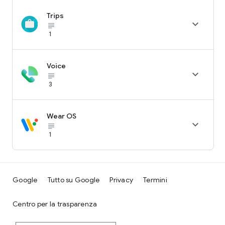
Trips

subject_black
1
Voice

subject_black
3
Wear OS

subject_black
1
Google
Tutto su Google
Privacy
Termini
Centro per la trasparenza