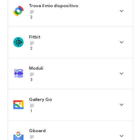
Trova il mio dispositivo

subject_black
2
Fitbit

subject_black
2
Moduli

subject_black
3
Gallery Go

subject_black
1
Gboard

subject_black