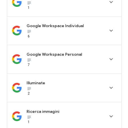

subject_black
1
Google Workspace Individual

subject_black
6
Google Workspace Personal

subject_black
7
Illuminate

subject_black
2
Ricerca immagini

subject_black
1