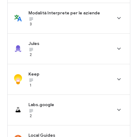
Modalità Interprete per le aziende

subject_black
3
Jules

subject_black
2
Keep

subject_black
1
Labs.google

subject_black
2
Local Guides