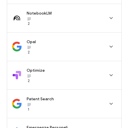
NotebookLM

subject_black
2
Opal

subject_black
2
Optimize

subject_black
2
Patent Search

subject_black
1
Emergenze Personali