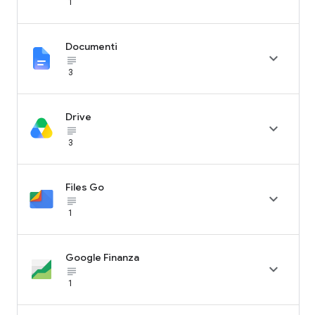
1
Documenti

subject_black
3
Drive

subject_black
3
Files Go

subject_black
1
Google Finanza

subject_black
1