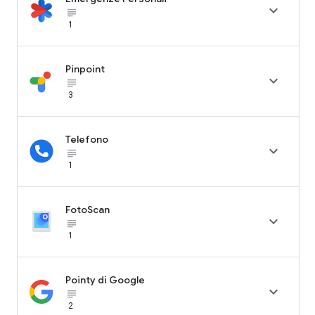

subject_black
1
Pinpoint

subject_black
3
Telefono

subject_black
1
FotoScan

subject_black
1
Pointy di Google

subject_black
2