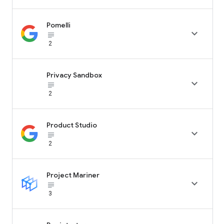
Pomelli

subject_black
2
Privacy Sandbox

subject_black
2
Product Studio

subject_black
2
Project Mariner

subject_black
3