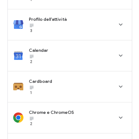
Profilo dell'attività

subject_black
3
Calendar

subject_black
2
Cardboard

subject_black
1
Chrome e ChromeOS

subject_black
2