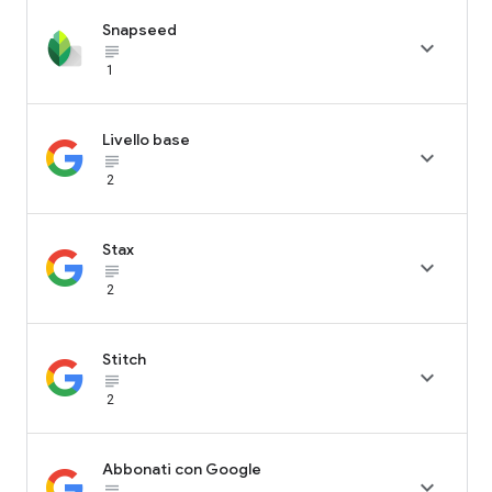
Snapseed

subject_black
1
Livello base

subject_black
2
Stax

subject_black
2
Stitch

subject_black
2
Abbonati con Google

subject_black