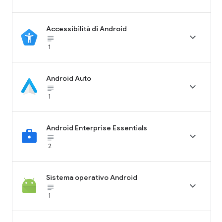
Accessibilità di Android

subject_black
1
Android Auto

subject_black
1
Android Enterprise Essentials

subject_black
2
Sistema operativo Android

subject_black
1