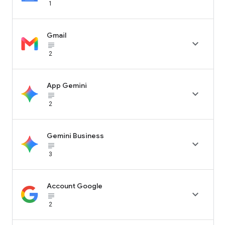
1
Gmail

subject_black
2
App Gemini

subject_black
2
Gemini Business

subject_black
3
Account Google

subject_black
2