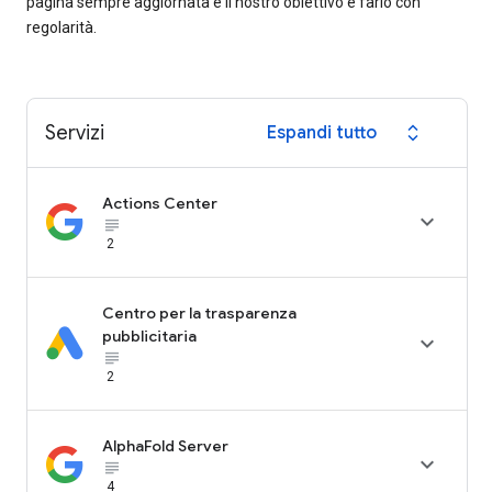
pagina sempre aggiornata e il nostro obiettivo è farlo con
regolarità.
Servizi
Espandi tutto
expand_all
Actions Center

subject_black
2
Centro per la trasparenza
pubblicitaria

subject_black
2
AlphaFold Server

subject_black
4