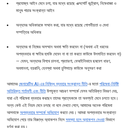
প্রযোজ্য আইন মেনে চলা, যার মধ্যে রয়েছে এক্সপোর্ট কন্ট্রোল, নিষেধাজ্ঞা ও
মানুষ পাচার সংক্রান্ত আইন
অন্যদের অধিকারকে সম্মান করা, যার মধ্যে রয়েছে গোপনীয়তা ও মেধা
সম্পত্তির অধিকার
অন্যদের বা নিজের অসম্মান অথবা ক্ষতি করবেন না (অথবা এই ধরনের
অপব্যবহার বা ক্ষতির হুমকি দেবেন না বা তা করতে কাউকে উৎসাহিত করবেন না)
— যেমন, অন্যদের বিপথে চালনা, প্রতারণা, বেআইনিভাবে ছদ্মবেশ ধারণ,
অবমাননা, হয়রানি, হেনস্থা অথবা চুপিসাড়ে কাউকে অনুসরণ করা
আমাদের
জেনারেটিভ AI-এর নিষিদ্ধ ব্যবহার সংক্রান্ত নীতি
-র মতো
পরিষেবা-নির্দিষ্ট
অতিরিক্ত শর্তাবলী এবং নীতি
উপযুক্ত আচরণ সম্পর্কে যেসব অতিরিক্ত বিবরণ দেয়,
যারা এই পরিষেবা ব্যবহার করছেন তাদের প্রত্যেককে তা অবশ্যই মেনে চলতে হবে।
অন্য কেউ এই নিয়ম মেনে চলছে না বলে দেখতে পেলে, আমাদের অনেক পরিষেবা
আপনাকে
অপব্যবহার সম্পর্কে অভিযোগ
করতে দেয়। আমরা অপব্যবহার সংক্রান্ত
অভিযোগ পেয়ে তার বিরুদ্ধে অ্যাকশন নিলে
সমস্যা হলে অ্যাকশন নেওয়া
বিভাগে
বর্ণনা করা হয়।