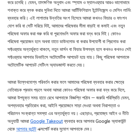
করে চলেছি। যেমন, তাৎক্ষণিক অনুবাদ এবং স্প্যাম ও ম্যালওয়্যার আরও ভালোভাবে
শনাক্ত করে ব্লক করার সুবিধা দিতে আমরা আর্টিফিশিয়াল ইন্টেলিজেন্স ও মেশিন লার্নিং
ব্যবহার করি। এই লাগাতার উন্নতির অংশ হিসেবে আমরা কখনও ফিচার ও ফাংশন
যোগ করি বা সেটি সরিয়ে দিই, আমাদের পরিষেবার সীমা বাড়াই বা কমাই এবং নতুন
পরিষেবা অফার করা শুরু করি বা পুরনোগুলি অফার করা বন্ধ করে দিই। কোনও
পরিষেবা প্রয়োজন হলে অথবা তাতে ডাউনলোড বা করার উপযোগী বা প্রিলোড করা
সফ্টওয়্যার অন্তর্ভুক্ত থাকলে, নতুন ভার্সন বা ফিচার উপলভ্য হলে কখনও কখনও সেই
সফ্টওয়্যার আপনার ডিভাইসে অটোমেটিক আপডেট হয়ে যায়। কিছু পরিষেবা আপনাকে
অটোমেটিক আপডেট সেটিংস অ্যাডজাস্ট করতে দেয়।
আমরা উল্লেখযোগ্য পরিবর্তন করার ফলে আমাদের পরিষেবা ব্যবহার করার ক্ষেত্রে
নেতিবাচক প্রভাব পড়লে অথবা আমরা কোনও পরিষেবা অফার করা বন্ধ করে দিলে,
আমরা উপযুক্ত সময় হাতে রেখে আপনাকে বিজ্ঞপ্তি পাঠাব — জরুরি পরিস্থিতি যেমন,
অপব্যবহার প্রতিরোধ করা, আইনি প্রয়োজনে সাড়া দেওয়া অথবা নিরাপত্তা ও
পরিচালন সংক্রান্ত সমস্যা এর অন্তর্ভুক্ত নয়। এছাড়াও, প্রযোজ্য আইন ও নীতি
অনুযায়ী আমরা
Google Takeout
ব্যবহার করে আপনার Google অ্যাকাউন্ট
থেকে
আপনার কন্টেন্ট
এক্সপোর্ট করার সুযোগ আপনাকে দেব।