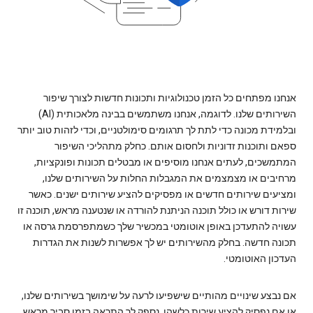
אנחנו מפתחים כל הזמן טכנולוגיות ותכונות חדשות לצורך שיפור
השירותים שלנו. לדוגמה, אנחנו משתמשים בבינה מלאכותית (AI)
ובלמידת מכונה כדי לתת לך תרגומים סימולטניים, וכדי לזהות טוב יותר
ספאם ותוכנות זדוניות ולחסום אותם. כחלק מתהליכי השיפור
המתמשכים, לעתים אנחנו מוסיפים או מבטלים תכונות ופונקציות,
מרחיבים או מצמצמים את המגבלות החלות על השירותים שלנו,
ומציעים שירותים חדשים או מפסיקים להציע שירותים ישנים. כאשר
שירות דורש או כולל תוכנה הניתנת להורדה או שנטענה מראש, תוכנה זו
עשויה להתעדכן באופן אוטומטי במכשיר שלך כשמתפרסמת גרסה או
תכונה חדשה. בחלק מהשירותים יש לך אפשרות לשנות את הגדרות
העדכון האוטומטי.
אם נבצע שינויים מהותיים שישפיעו לרעה על שימושך בשירותים שלנו,
או אם נפסיק להציע שירות כלשהו, נספק לך התראה בזמן סביר מראש.