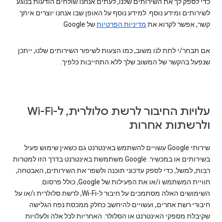
כדי לספק לך את השירותים שלנו, לעתים אנחנו שולחים הודעות בנוגע
לשירותים ומידע נוסף. למידע נוסף על האופן שבו אנחנו יוצרים איתך
קשר, אפשר לקרוא את
מדיניות הפרטיות
של Google.
אם תבחר/י לתת לנו משוב, כמו הצעות לשיפור השירותים שלנו, ייתכן
שנפעל בהקשר של המשוב שלך ללא התחייבות כלפיך.
עלויות החיבור לרשת סלולרית, ל-Wi-Fi
ולרשתות אחרות
שירותי Google עשויים להשתמש באינטרנט גם כשאין שימוש פעיל
בשירותים או במכשיר. ‫Google משתמשת באינטרנט בדרך הזו למטרות
רבות, למשל, כדי לספק עדכוני תוכנה ולשפר את השירותים, האבטחה,
חוויית המשתמש ו/או את הפעילות של Google, כולל פרסום.
השימושים האלה מסתמכים על חיבור ל-Wi-Fi, לרשת סלולרית ו/או על
חיבורי רשת אחרים, ועשויים להיחשב כחלק ממכסת נפח הגלישה
שקיבלת מספקי האינטרנט או הסלולר. האחריות לכל אלה ולעלויות