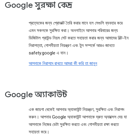
Google সুরক্ষা কেন্দ্র
প্রত্যেকের জন্য প্রোডাক্ট তৈরি করার মানে হল সেগুলি ব্যবহার করে
এমন সকলকে সুরক্ষিত করা। অনলাইনে আপনার পরিবারের জন্য
ডিজিটাল গ্রাউন্ড নিয়ম সেট করতে সহায়তা করার জন্য আমাদের বিল্ট-ইন
নিরাপত্তা, গোপনীয়তা নিয়ন্ত্রণ এবং টুল সম্পর্কে আরও জানতে
safety.google এ যান।
আপনাকে নিরাপদে রাখতে আমরা কী করি তা জানুন
Google অ্যাকাউন্ট
এক জায়গা থেকেই আপনার অ্যাকাউন্ট নিয়ন্ত্রণ, সুরক্ষিত এবং নিরাপদ
করুন। আপনার Google অ্যাকাউন্ট আপনাকে দ্রুত অ্যাক্সেস দেয় যা
আপনাকে নিজের ডেটা সুরক্ষিত করতে এবং গোপনীয়তা রক্ষা করতে
সহায়তা করে।