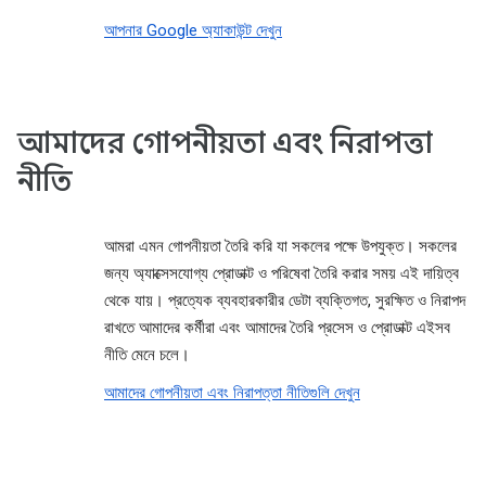
আপনার Google অ্যাকাউন্ট দেখুন
আমাদের গোপনীয়তা এবং নিরাপত্তা
নীতি
আমরা এমন গোপনীয়তা তৈরি করি যা সকলের পক্ষে উপযুক্ত। সকলের
জন্য অ্যাক্সেসযোগ্য প্রোডাক্ট ও পরিষেবা তৈরি করার সময় এই দায়িত্ব
থেকে যায়। প্রত্যেক ব্যবহারকারীর ডেটা ব্যক্তিগত, সুরক্ষিত ও নিরাপদ
রাখতে আমাদের কর্মীরা এবং আমাদের তৈরি প্রসেস ও প্রোডাক্ট এইসব
নীতি মেনে চলে।
আমাদের গোপনীয়তা এবং নিরাপত্তা নীতিগুলি দেখুন