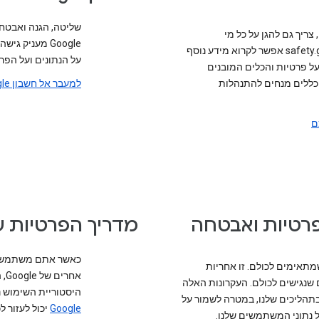
שליטה, הגנה ואבטחה
ריך גם להגן על כל מי
Google מעניק
שמשתמש בהם. בכתובת safety.google אפשר לקרוא מידע נוסף
על הנתונים ועל הפר
 פרטיות והכלים המובנים
 כללים מנחים להתנהלות
למעבר אל חשבון Google שלכם
ם
פרטיות ואבטחה
מדריך הפרטיות של מו
תאימים לכולם. זו אחריות
אח
ם שנגישים לכולם. העקרונות האלה
היסטוריית השימוש 
בתהליכים שלנו, במטרה לשמור על
Google
יכול לעזור ל
 נתוני המשתמשים שלנו.