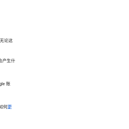
无论这
会产生什
e 账
如何
更