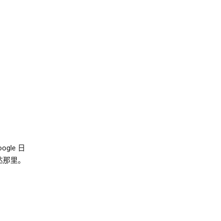
le 日
达那里。