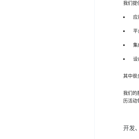
我们提
应
平
集
设备
其中很
我们的
历活动
开发、