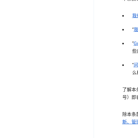
我
“
“
G
些
“
么
了解本
号）即
除本条
新、管