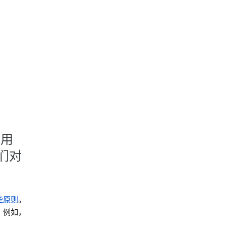
使用
们对
些原则
。
。例如，