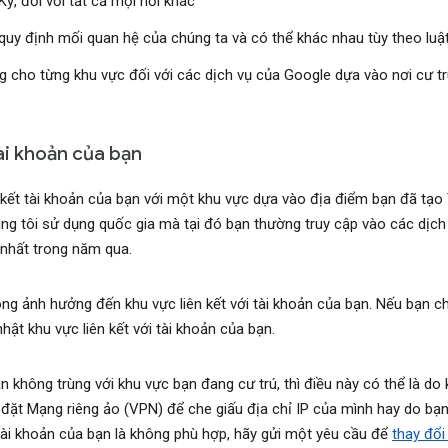
Kỳ, đối với tất cả mọi nơi khác
u quy định mối quan hệ của chúng ta và có thể khác nhau tùy theo lu
g cho từng khu vực đối với các dịch vụ của Google dựa vào nơi cư t
tài khoản của bạn
n kết tài khoản của bạn với một khu vực dựa vào địa điểm bạn đã tạo 
úng tôi sử dụng quốc gia mà tại đó bạn thường truy cập vào các dịch
 nhất trong năm qua.
ng ảnh hưởng đến khu vực liên kết với tài khoản của bạn. Nếu bạn c
t khu vực liên kết với tài khoản của bạn.
ạn không trùng với khu vực bạn đang cư trú, thì điều này có thể là d
 đặt Mạng riêng ảo (VPN) để che giấu địa chỉ IP của mình hay do bạ
 tài khoản của bạn là không phù hợp, hãy gửi một yêu cầu để
thay đổi