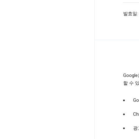
발효일: 
Goog
할 수 
Go
C
광