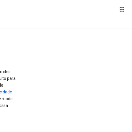
imites
ito para
de
acidade
de modo
ossa