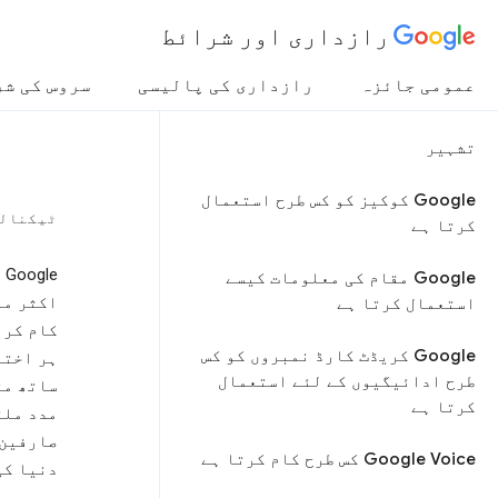
رازداری اور شرائط
عمومی جائزہ
رازداری کی پالیسی
سروس کی شر
تشہیر
Google کوکیز کو کس طرح استعمال
ٹیکنال
کرتا ہے
e
Google مقام کی معلومات کیسے
اکثر مو
استعمال کرتا ہے
کام کرن
Google کریڈٹ کارڈ نمبروں کو کس
ہر اختر
طرح ادائیگیوں کے لئے استعمال
ساتھ مت
کرتا ہے
مدد ملت
صارفین 
Google Voice کس طرح کام کرتا ہے
دنیا کی