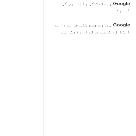
Google پروڈکٹ کی رازداری کی
گائیڈ
Google ہمارے جمع کئے جانے والے
ڈیٹا کو کیسے برقرار رکھتا ہے