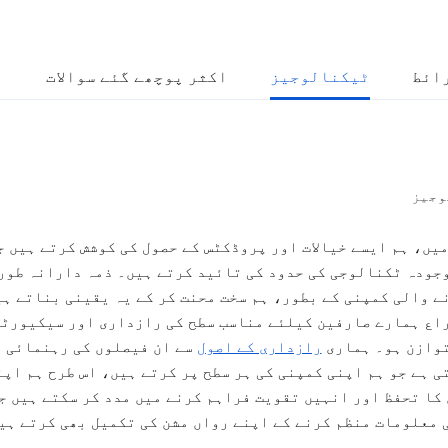
ائط
ٹیکنالوجیز
اکثر پوچھے گئے سوالات
وجیز
Googl میں، ہم ایسے خیالات اور پروڈکٹس کے حصول کی کوشش کرتے ہیں ج
جودہ ٹکنالوجی کی حدود کی تائید کرتے ہیں۔ ذمہ دارانہ طور
ے والی کمپنی کے بطور، ہم سخت محنت کر کے یہ یقینی بناتے ہی
اع ہمارے صارفین کیلئے مناسب سطح کی رازداری اور سیکیورٹی
وازن ہو۔ ہماری
رازداری کے اصول
سے ان فیصلوں کی رہنمائی 
ی ہے جو ہم اپنی کمپنی کی ہر سطح پر کرتے ہیں، اس طرح ہم اپن
کا تحفظ اور انہیں تقویت فراہم کرنے میں مدد کر سکتے ہیں ج
 معلومات منظم کرنے کے اپنے رواں مشن کی تکمیل بھی کرتے ہی