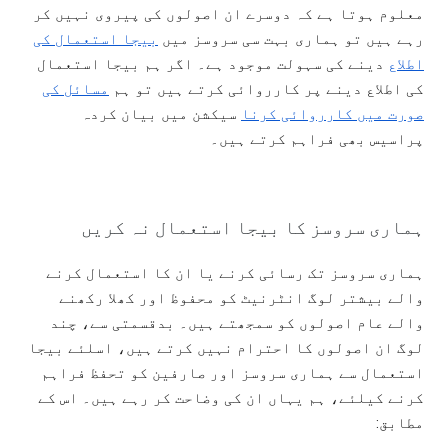
معلوم ہوتا ہے کہ دوسرے ان اصولوں کی پیروی نہیں کر
رہے ہیں تو ہماری بہت سی سروسز میں
بیجا استعمال کی
اطلاع
دینے کی سہولت موجود ہے۔ اگر ہم بیجا استعمال
کی اطلاع دینے پر کارروائی کرتے ہیں تو ہم
مسائل کی
صورت میں کارروائی کرنا
سیکشن میں بیان کردہ
پراسیس بھی فراہم کرتے ہیں۔
ہماری سروسز کا بیجا استعمال نہ کریں
ہماری سروسز تک رسائی کرنے یا ان کا استعمال کرنے
والے بیشتر لوگ انٹرنیٹ کو محفوظ اور کھلا رکھنے
والے عام اصولوں کو سمجھتے ہیں۔ بدقسمتی سے، چند
لوگ ان اصولوں کا احترام نہیں کرتے ہیں، اسلئے بیجا
استعمال سے ہماری سروسز اور صارفین کو تحفظ فراہم
کرنے کیلئے، ہم یہاں ان کی وضاحت کر رہے ہیں۔ اس کے
مطابق: