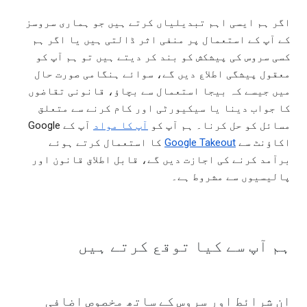
اگر ہم ایسی اہم تبدیلیاں کرتے ہیں جو ہماری سروسز
کے آپ کے استعمال پر منفی اثر ڈالتی ہیں یا اگر ہم
کسی سروس کی پیشکش کو بند کر دیتے ہیں تو ہم آپ کو
معقول پیشگی اطلاع دیں گے، سوائے ہنگامی صورت حال
میں جیسے کہ بیجا استعمال سے بچاؤ، قانونی تقاضوں
کا جواب دینا یا سیکیورٹی اور کام کرنے سے متعلق
مسائل کو حل کرنا۔ ہم آپ کو
آپ کا مواد
آپ کے Google
اکاؤنٹ سے
Google Takeout
کا استعمال کرتے ہوئے
برآمد کرنے کی اجازت دیں گے، قابل اطلاق قانون اور
پالیسیوں سے مشروط ہے۔
ہم آپ سے کیا توقع کرتے ہیں
ان شرائط اور سروس کے ساتھ مخصوص اضافی