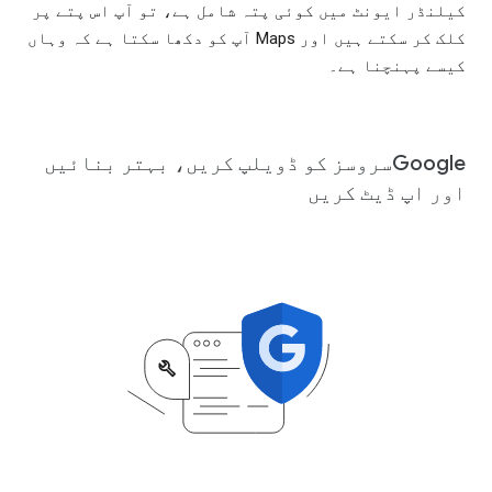
کیلنڈر ایونٹ میں کوئی پتہ شامل ہے، تو آپ اس پتے پر
کلک کر سکتے ہیں اور Maps آپ کو دکھا سکتا ہے کہ وہاں
کیسے پہنچنا ہے۔
Googleسروسز کو ڈویلپ کریں، بہتر بنائیں
اور اپ ڈیٹ کریں