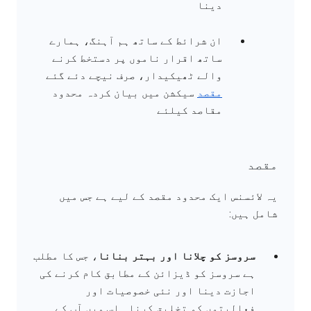
دینا
ان شرائط کے ساتھ ہم آہنگ، ہمارے
ساتھ اقرار ناموں پر دستخط کرنے
والے ٹھیکیدار، صرف نیچے دئے گئے
مقصد
سیکشن میں بیان کردہ محدود
مقاصد کیلئے
مقصد
یہ لائسنس ایک محدود مقصد کے لیے ہے جس میں
شامل ہیں:
سروسز کو چلانا اور بہتر بنانا
، جس کا مطلب
ہے سروسز کو ڈیزائن کے مطابق کام کرنے کی
اجازت دینا اور نئی خصوصیات اور
فعالیتوں کو تخلیق کرنا۔ اس میں آپ کے