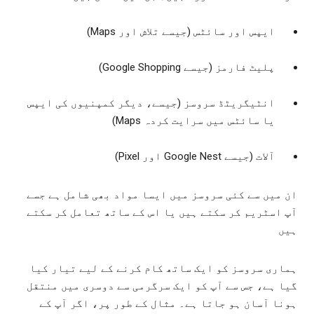
ایپس اور سائٹس (جیسے تلاش اور Maps)
پلیٹ فارمز (جیسے Google Shopping)
انٹیگریٹڈ سروسز (جیسے، دیگر کمپنیوں کی ایپس
یا سائٹس میں سرایت کردہ Maps)
آلات (جیسے Google Nest اور Pixel)
ان میں سے کئی سروسز میں ایسا مواد بھی شامل ہے جسے
آپ اسٹریم کر سکتے ہیں یا اس کے ساتھ تعامل کر سکتے
ہیں
ہماری سروسز کو ایک ساتھ کام کرنے کے لیے تیار کیا
گیا ہے، جس سے آپ کو ایک سرگرمی سے دوسری میں منتقل
ہونا آسان ہو جاتا ہے۔ مثال کے طور پر، اگر آپ کے