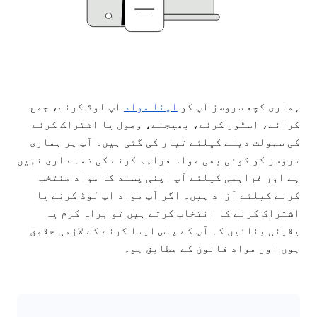
ہماری کچھ سروسز آپ کو
اپنا مواد
اپ لوڈ کرنے، جمع
کرانے، اسٹور کرنے، بھیجنے، وصول یا اشتراک کرنے
کی سہولت دینے کیلئے تیار کی گئی ہیں۔ آپ پر ہماری
سروسز کو کوئی بھی مواد فراہم کرنے کی ذمہ داری نہیں
ہے اور فراہمی کیلئے آپ اپنی پسند کا مواد منتخب
کرنے کیلئے آزاد ہیں۔ اگر آپ مواد اپ لوڈ کرنے یا
اشتراک کرنے کا انتخاب کرتے ہیں تو براہ کرم یہ
یقینی بنائیں کہ آپ کے پاس ایسا کرنے کے لازمی حقوق
ہوں اور مواد قانون کے مطابق ہو۔