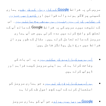
سروس کی یہ شرائط
Google کے کاروبار کے طریقے
، ہماری
کمپنی پر لاگو ہونے والے قوانین اور
کچھ ایسی چیزوں
کی عکاسی کرتی ہیں جنہیں ہم ہمیشہ سچ مانتے ہیں
۔ اس
کے نتیجے میں، سروس کی یہ شرائط Google کے ساتھ آپ کے
تعلق کو واضح کرنے میں مدد کرتی ہیں جب آپ ہماری
سروسز کے ساتھ تعامل کرتے ہیں۔ مثال کے طور پر، ان
شرائط میں درج ذیل ہیڈنگز شامل ہیں:
آپ ہم سے کیا امید کر سکتے ہیں
، یہ اس بات کی
وضاحت کرتا ہے کہ ہم اپنی سروسز کیسے فراہم اور
ڈیولپ کرتے ہیں
ہم آپ سے کیا توقع کرتے ہیں
، جو ہماری سروسز کو
استعمال کرنے کے لیے کچھ اصول طے کرتا ہے
Google سروسز میں مواد
، جو آپ کو ہماری سروسز