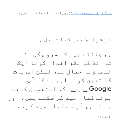
ملک کیلئے مخصوص ورژن:
ریاست ہائے متحدہ امریکہ
ان شرائط میں کیا شامل ہے
ہم جانتے ہیں کہ سروس کی ان
شرائط کو نظر انداز کرنا ایک
لبھاؤنا خیال ہے، لیکن اس بات
کا تعین کرنا اہم ہے کہ آپ
Google
سروسز
کا استعمال کرتے
ہوئے کیا امید کر سکتے ہیں، اور
یہ کہ ہم آپ سے کیا امید کرتے
ہیں۔