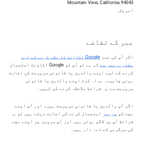
Mountain View, California 94043
امریکہ
عمر کے تقاضے
اگر آپ کی عمر
Google اکاؤنٹ کا نظم کرنے کے لیے
مطلوبہ عمر سے
کم ہے تو آپ کو Google اکاؤنٹ استعمال
کرنے کے لیے اپنے والدین یا قانونی سرپرست کی اجازت
ہونی چاہیے۔ براہ کرم اپنے والدین یا قانونی
سرپرست سے یہ شرائط ملاحظہ کرنے کو کہیں۔
اگر آپ والدین یا قانونی سرپرست ہیں، اور آپ اپنے
بچے کو
سروسز
استعمال کرنے کی اجازت دیتے ہیں تو یہ
شرائط آپ پر لاگو ہوتی ہیں اور آپ سروسز پر اپنے بچے
کی سرگرمی کے ذمہ دار ہیں۔