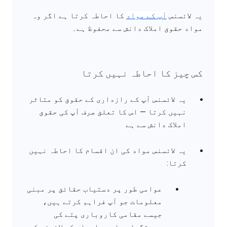
یہ لائسنس
آپ کے مواد
کا احاطہ کرتا ہے اگر وہ
مواد حقوق املاک دانش سے محفوظ ہے۔
کس چیز کا احاطہ نہیں کرتا
یہ لائسنس آپ کے رازداری کے حقوق کو متاثر
نہیں کرتا — اس کا تعلق صرف آپ کی حقوق
املاک دانش سے ہے
یہ لائسنس مواد کی ان اقسام کا احاطہ نہیں
کرتا:
عوامی طور پر دستیاب حقائق پر مبنی
معلومات جو آپ فراہم کرتے ہیں،
جیسے مقامی کاروباری پتے کی
درستگیاں۔ اس معلومات کو لائسنس کی