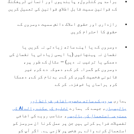
برآمد پر کنٹرول، پابندیوں اور انسانی ٹریفکنگ
کے قوانین سمیت قابل اطلاق قوانین کی تعمیل کریں
رازداری اور حقوق املاک دانش سمیت دوسروں کے
حقوق کا احترام کریں
دوسروں کے یا اپنے ساتھ زیادتی نہ کریں یا
نقصان نہ پہنچائیں (یا ایسی زیادتی یا نقصان کی
دھمکی یا ترغیب نہ دیں) — مثال کے طور پر،
دوسروں کو گمراہ کر کے، دھوکہ دے کر، غیر
قانونی شخصیت گیری کر کے، بدنام کر کے، دھمکا
کر، ہراساں یا خوفزدہ کر کے
ہماری
سروس کے ساتھ مخصوص اضافی شرائط اور
پالیسیاں
، جیسے کہ ہمارے
تخلیق کر سکنے والے AI کی
ممنوعہ استعمال کی پالیسی
، مناسب رویے کی اضافی
تفصیلات فراہم کرتی ہیں جن پر عمل کرنا ان سروسز کو
استعمال کرنے والے ہر شخص پر لازمی ہے۔ اگر آپ کو