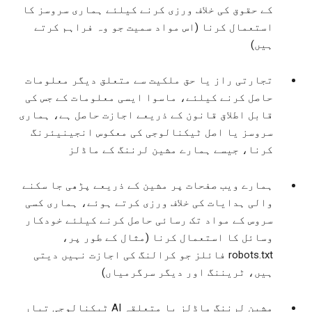
کے حقوق کی خلاف ورزی کرنے کیلئے ہماری سروسز کا
استعمال کرنا (اس مواد سمیت جو وہ فراہم کرتے
ہیں)
تجارتی راز یا حق ملکیت سے متعلق دیگر معلومات
حاصل کرنے کیلئے، ماسوا ایسی معلومات کے جس کی
قابل اطلاق قانون کے ذریعے اجازت حاصل ہے، ہماری
سروسز یا اصل ٹیکنالوجی کی معکوس انجینیئرنگ
کرنا، جیسے ہمارے مشین لرننگ کے ماڈلز
ہمارے ویب صفحات پر مشین کے ذریعے پڑھی جا سکنے
والی ہدایات کی خلاف ورزی کرتے ہوئے، ہماری کسی
سروس کے مواد تک رسائی حاصل کرنے کیلئے خودکار
وسائل کا استعمال کرنا (مثال کے طور پر،
robots.txt فائلز جو کرالنگ کی اجازت نہیں دیتی
ہیں، ٹریننگ اور دیگر سرگرمیاں)
مشین لرننگ ماڈلز یا متعلقہ AI ٹیکنالوجی تیار