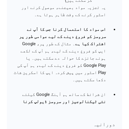
کر سکتے ہیں)
یہ تجزیہ مواد بھیجنے، موصول کرنے اور
اسٹور کرنے کے وقت ظاہر ہوتا ہے۔
اس مواد کا استعمال کرنا جس کا آپ نے
سروسز کو فروغ دینے کے لیے عوامی طور پر
اشتراک کیا ہے
۔ مثال کے طور پر، Google
ایپ کو فروغ دینے کے لیے، ہم آپ کے لکھے
ہوئے جائزے کا حوالہ دے سکتے ہیں۔ یا
Google Play کو فروغ دینے کے لیے، ہم آپ کی
Play اسٹور میں پیش کردہ ایپ کا اسکرین شاٹ
دکھا سکتے ہیں۔
ان شرائط کے ساتھ ہم آہنگ Google کیلئے
نئی ٹیکنالوجیز اور سروسز ڈیولپ کرنا
دورانیہ