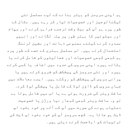
ہم اپنی سروسز کو بہتر بنانے کے لیے مسلسل نئی
ٹیکنالوجیز اور خصوصیات تیار کر رہے ہیں۔ مثال کے
طور پر، ہم آپ کو بیک وقت ترجمے فراہم کرنے اور سپام
اور میلوئیر کا بہتر طور پر پتہ لگانے اور انہیں
مسدود کرنے کیلئے مصنوعی ذہانت اور مشین لرننگ
استعمال کرتے ہیں۔ اس مسلسل بہتری کے حصے کے طور پر،
ہم کبھی کبھی خصوصیات اور فعالیتوں کو شامل کرتے یا
ہٹاتے ہیں، اپنی سروس کی حدود میں اضافہ یا کمی کرتے
ہیں، اور نئی سروسز کی پیشکش کو شروع کرتے ہیں یا
پرانی سروس کی پیشکش کو روکتے ہیں۔ ایسے معاملات میں
جہاں سروس کو ڈاؤن لوڈ کے قابل یا پیشگی لوڈ کردہ
سافٹ ویئر کی ضرورت ہوتی ہے یا اس میں شامل ہوتا ہے
تو وہ سافٹ ویئر کبھی کبھار نیا ورژن یا خصوصیت
دستیاب ہونے کی صورت میں آپ کے آلے پر خود بخود اپ
ڈیٹ ہو جاتا ہے۔ کچھ سروسز آپ کو خود بخود اپ ڈیٹ کی
ترتیبات کو ایڈجسٹ کرنے دیتی ہیں۔