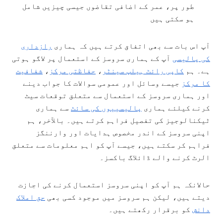
طور پر، عمر کے اضافی تقاضوں جیسی چیزیں شامل
ہو سکتی ہیں
آپ اس بات سے بھی اتفاق کرتے ہیں کہ ہماری
رازداری
کی پالیسی
آپ کے ہماری سروسز کے استعمال پر لاگو ہوتی
ہے۔ ہم
کاپی رائٹ ہیلپ سینٹر
،
حفاظتی مرکز
،
شفافیت
کا مرکز
جیسے وسائل اور عمومی سوالات کا جواب دینے
اور ہماری سروسز کے استعمال سے متعلق توقعات سیٹ
کرنے کیلئے ہماری
پالیسییوں کی سائٹ
سے ہماری
ٹیکنالوجیز کی تفصیل فراہم کرتے ہیں۔ بالآخر، ہم
اپنی سروسز کے اندر مخصوص ہدایات اور وارننگز
فراہم کر سکتے ہیں، جیسے آپ کو اہم معلومات سے متعلق
الرٹ کرنے والے ڈائلاگ باکسز۔
حالانکہ ہم آپ کو اپنی سروسز استعمال کرنے کی اجازت
دیتے ہیں، لیکن ہم سروسز میں موجود کسی بھی
حق املاک
دانش
کو برقرار رکھتے ہیں۔