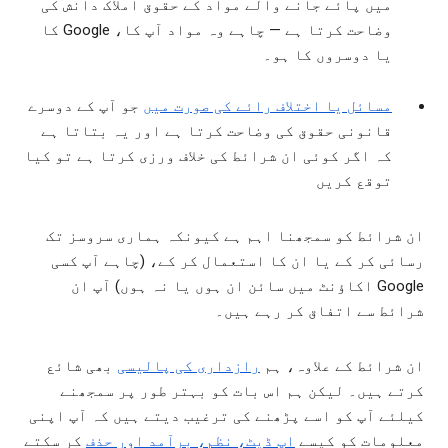
میں پائے جانے والے مواد کے حقوق املاک دانش کی
وضاحت کرتا ہے — چاہے وہ مواد آپ کا، Google کا
یا دوسروں کا ہو۔
مسائل یا اختلاف رائے کی صورت میں
جو آپ کے دوسرے
قانونی حقوق کی وضاحت کرتا ہے اور یہ بتاتا ہے
کہ اگر کوئی ان شرائط کی خلاف ورزی کرتا ہے تو کیا
توقع کریں
ان شرائط کو سمجھنا اہم ہے کیونکہ ہماری سروسز تک
رسائی کر کے یا ان کا استعمال کر کے، (چاہے آپ کسی
Google اکاؤنٹ میں سائن ان ہوں یا نہ ہوں) آپ ان
شرائط سے اتفاق کر رہے ہیں۔
ان شرائط کے علاوہ، ہم
رازداری کی پالیسی
بھی شائع
کرتے ہیں۔ لیکن ہم اس بات کو بہتر طور پر سمجھنے
کیلئے آپ کو اسے پڑھنے کی ترغیب دیتے ہیں کہ آپ اپنی
معلومات کو کیسے
اپ ڈیٹ، نظم، برآمد اور حذف
کر سکتے