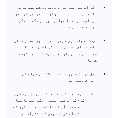
اگر آپ نے اپنا مواد دوسروں کے لیے مرئی
بنایا ہے تو اسے شائع کرنے، عوامی طور پر
پرفارم کرنے یا عوامی طور پر دکھانے کی
اجازت دیتا ہے
آپ کے مواد میں ترمیم کرنے اور اس پر مبنی
ماخوذ کام تخلیق کرنے کی اجازت دیتا ہے،
جیسے اس کو دوبارہ فارمیٹ کرنا یا ترجمہ
کرنا
ذیل کو ان حقوق کا ضمنی لائسنس دینے کی
اجازت دیتا ہے:
دیگر صارفین کو تاکہ سروسز ویسے ہی
کام کر پائیں جیسا ان کو بنایا گیا
ہے، جیسے آپ کے منتخب کردہ لوگوں کے
ساتھ آپ کو تصاویر کا اشتراک کرنے