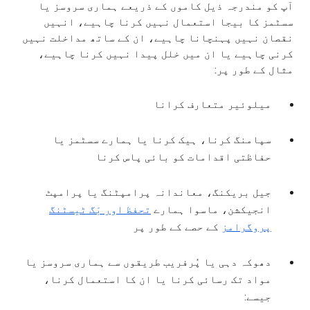
آپ کو مندرجہ ذیل کاموں کے ذریعے ہماری سروسز یا
سسٹمز کا بیجا استعمال نہیں کرنا چاہیے، انہیں
نقصان نہیں پہنچانا چاہیے، ان کے ساتھ مداخلت نہیں
کرنی چاہیے یا ان میں خلل پیدا نہیں کرنا چاہیے،
مثال کے طور پر:
میلوئیر متعارف کرانا
سپامنگ کرنا، ہیک کرنا یا ہمارے سسٹمز یا
حفاظتی اقدامات کو بائی پاس کرنا
جیل بریکنگ، معاندانہ پرامپٹنگ یا پرامپٹ
انجیکشن، ماسوا ہمارے
تحفظ اور بَگ ٹیسٹنگ
پروگرامز
کے حصے کے طور پر
دھوکہ دہی یا پُرفریب طریقوں سے ہماری سروسز یا
مواد تک رسائی کرنا یا ان کا استعمال کرنا،
جیسے: