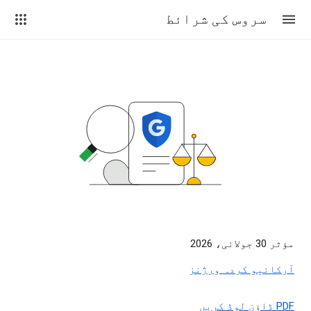
سروس کی شرائط
مؤثر 30 جولائی، 2026
آرکائیو کردہ ورژنز
PDF ڈاؤن لوڈ کریں