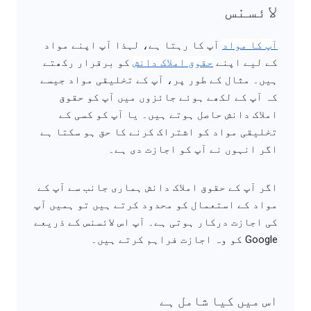
لائسنس
آپ کا مواد
آپ کا رہتا ہے، لہذا آپ اپنے مواد
کے لیے اپنے
حقوق املاک دانش
کو برقرار رکھتے
ہیں۔ مثال کے طور پر، آپ کے تخلیقی مواد جیسے
کہ آپ کے لکھے ہوئے جائزوں میں آپ کو حقوق
املاک دانش حاصل ہوتے ہیں۔ یا آپ کو کسی کے
تخلیقی مواد کو اشتراک کرنے کا حق ہو سکتا ہے
اگر انہوں نے آپ کو اجازت دی ہے۔
اگر آپ کے حقوق املاک دانش ہماری جانب سے آپ کے
مواد کے استعمال کو محدود کرتے ہیں تو ہمیں آپ
کی اجازت درکار ہوتی ہے۔ آپ اس لائسنس کے ذریعے
Google کو وہ اجازت فراہم کرتے ہیں۔
اس میں کیا شامل ہے