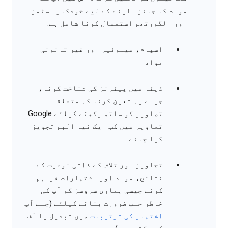
مواد کا جائزہ لینے کے لیے خودکار سسٹمز
اور الگورتھم استعمال کرنا شامل ہے:
اسپام، میلوئیر اور غیر قانونی
مواد
ڈیٹا میں پیٹرنز کی شناخت کرنا،
جیسے یہ تعین کرنا کہ متعلقہ
تصاویر کو ساتھ رکھنے کیلئے Google
تصاویر میں کب ایک نیا البم تجویز
کیا جائے
تجاویز اور تلاش کے ذاتی نوعیت کے
نتائج، مواد اور اشتہارات فراہم
کرنے جیسی ہماری سروسز کو آپ کی
خاطر حسب ضرورت بنانے کیلئے (جسے آپ
اشتہار کی ترتیبات
میں تبدیل یا آف