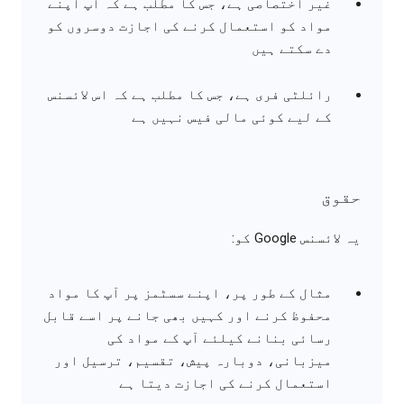
غیر اختصاصی ہے، جس کا مطلب ہے کہ آپ اپنے
مواد کو استعمال کرنے کی اجازت دوسروں کو
دے سکتے ہیں
رائلٹی فری ہے، جس کا مطلب ہے کہ اس لائسنس
کے لیے کوئی مالی فیس نہیں ہے
حقوق
یہ لائسنس Google کو:
مثال کے طور پر، اپنے سسٹمز پر آپ کا مواد
محفوظ کرنے اور کہیں بھی جانے پر اسے قابل
رسائی بنانے کیلئے آپ کے مواد کی
میزبانی، دوبارہ پیش، تقسیم، ترسیل اور
استعمال کرنے کی اجازت دیتا ہے