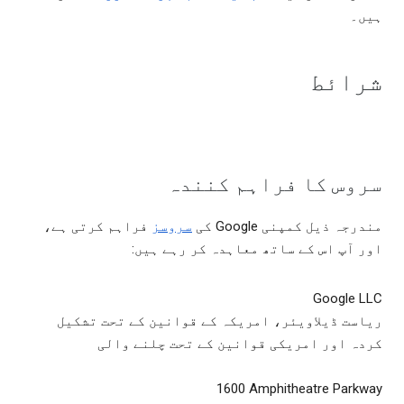
ہیں۔
شرائط
سروس کا فراہم کنندہ
مندرجہ ذیل کمپنی Google کی
سروسز
فراہم کرتی ہے،
اور آپ اس کے ساتھ معاہدہ کر رہے ہیں:
Google LLC
ریاست ڈیلاویئر، امریکہ کے قوانین کے تحت تشکیل
کردہ اور امریکی قوانین کے تحت چلنے والی
‎1600 Amphitheatre Parkway