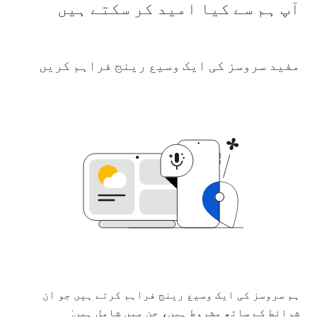
آپ ہم سے کیا امید کر سکتے ہیں
مفید سروسز کی ایک وسیع رینج فراہم کریں
ہم سروسز کی ایک وسیع رینج فراہم کرتے ہیں جو ان
شرائط کے ساتھ مشروط ہیں، جن میں شامل ہیں: