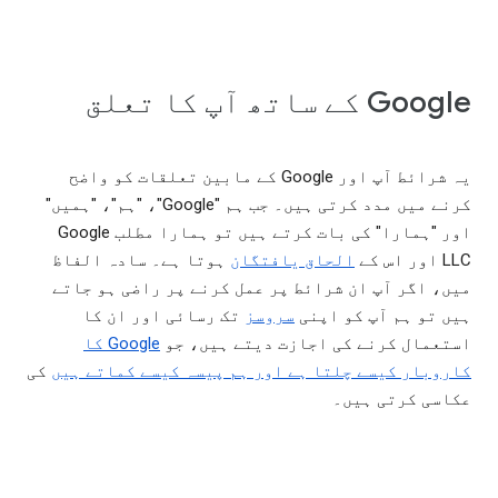
Google کے ساتھ آپ کا تعلق
یہ شرائط آپ اور Google کے مابین تعلقات کو واضح
کرنے میں مدد کرتی ہیں۔ جب ہم "Google"، "ہم"، "ہمیں"
اور "ہمارا" کی بات کرتے ہیں تو ہمارا مطلب Google
LLC اور اس کے
الحاق یافتگان
ہوتا ہے۔ سادہ الفاظ
میں، اگر آپ ان شرائط پر عمل کرنے پر راضی ہو جاتے
ہیں تو ہم آپ کو اپنی
سروسز
تک رسائی اور ان کا
استعمال کرنے کی اجازت دیتے ہیں، جو
Google کا
کاروبار کیسے چلتا ہے اور ہم پیسہ کیسے کماتے ہیں
کی
عکاسی کرتی ہیں۔