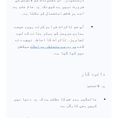
ضرورت نہیں ہے کیونکہ یہ عام علم ہے
اسے ہر شخص استعمال کر سکتا ہے۔
آپ جو تاثرات فراہم کرتے ہیں، جیسے
ہماری سروسز کو بہتر بنانے کے لیے
تجاویز۔ تاثرات کا احاطہ نیچے دئے
گئے
سروس سے متعلقہ مواصلات
سیکشن
میں کیا گیا ہے۔
دائرۂ کار
یہ لائسنس:
عالمگیر ہے، جس کا مطلب ہے کہ یہ دنیا میں
کہیں بھی کارگر ہے