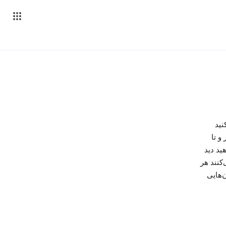
‌کنید
و تا
ی مثال شما آگهی‌های بازشو در Google نخواهید دید
کنند هر
‌هایی