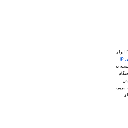
سیستم‌های تبلیغات Google ممکن است از فناوری‌های دیگری مانند Flash و HTML5 برای
IP
سته به
هنگام
دن
 مرور،
ای