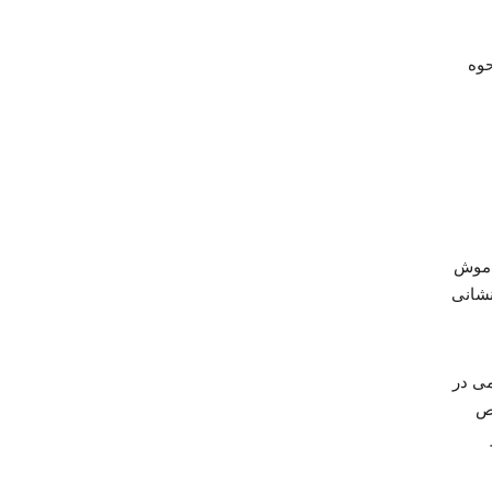
حوه
اموش
نشانی
می در
ص