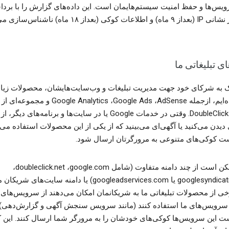
ویس‌ها و حفظ امنیت سیستم‌هایمان است. این داده‌های گزارش را با برد
کوکی (بعداز ۱۸ ماه) ناشناس‌سازی می‌کنیم.
ی تبلیغاتی ما
 به شرکای خود جهت مدیریت تبلیغات و وب‌سایت‌هایشان، محصولات زیاد
ارائه کرده‌ایم، ازجمله AdSense‏، Google Ads‏، le Analytics
با نمانام DoubleClick. وقتی در خدمات Google یا در سایت‌ها و برنامه‌های دیگر، از
دیدن می‌کنید یا آگهی‌ای می‌بینید که از یکی از این محصولات استفاده می‌
 کوکی‌های متنوعی به مرورگرتان ارسال شود.
این‌ها ممکن است از چند دامنه متفاوت (شامل google.com،‏ doubleclick.net،‏
googlesyndication.com یا googleadservices.com) یا دامنه سایت‌ها
خی از محصولات تبلیغاتی ما به شریکانمان امکان می‌دهند از سرویس‌های
 سرویس‌های ما استفاده کنند (مانند سرویس سنجش آگهی و گزارش‌دهی) 
 این سرویس‌ها کوکی‌های خودشان را به مرورگر شما ارسال کنند. این ک