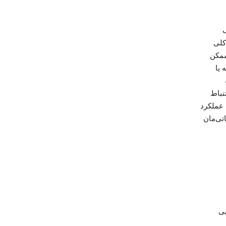
لف
ایی مکان کلی
ممکن
 یا
سال کنند. Google برای استنباط
 عملکرد
تی‌مان
یی