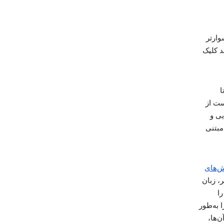
ار‌تر
د کلیک
اند تا
ست از
یی و
 مبتنی
ش‌های
ا، نشانی IP، نوع مرورگر، زبان
را
 به‌طور
ن‌ها،