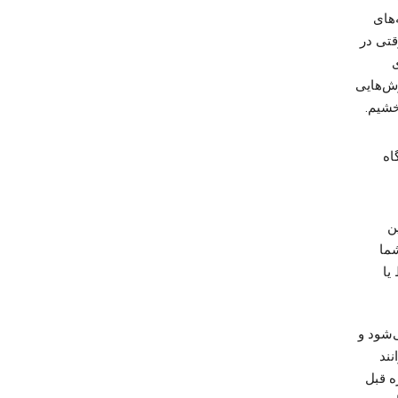
‌های
قتی در
ی
رش‌هایی
بخشیم.
اه
ن
شما
یا
‌شود و
نند
ه قبل